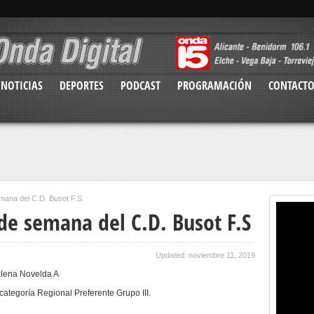
NOTICIAS
DEPORTES
PODCAST
PROGRAMACIÓN
CONTACT
emana del C.D. Busot F.S
 de semana del C.D. Busot F.S
Updated: noviembre 11, 2019
alena Novelda A
categoría Regional Preferente Grupo III.