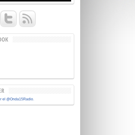
OOK
ER
or el @Onda15Radio.