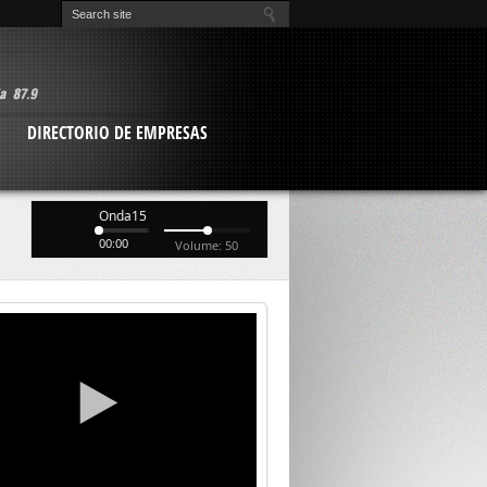
O
DIRECTORIO DE EMPRESAS
Onda15
00:00
Volume: 50