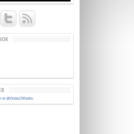
OOK
ER
or el @Onda15Radio.