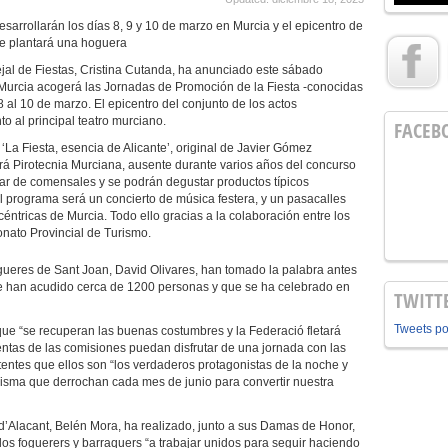
sarrollarán los días 8, 9 y 10 de marzo en Murcia y el epicentro de
se plantará una hoguera
al de Fiestas, Cristina Cutanda, ha anunciado este sábado
Murcia acogerá las Jornadas de Promoción de la Fiesta -conocidas
al 10 de marzo. El epicentro del conjunto de los actos
o al principal teatro murciano.
FACEB
 ‘La Fiesta, esencia de Alicante’, original de Javier Gómez
á Pirotecnia Murciana, ausente durante varios años del concurso
lar de comensales y se podrán degustar productos típicos
del programa será un concierto de música festera, y un pasacalles
céntricas de Murcia. Todo ello gracias a la colaboración entre los
onato Provincial de Turismo.
ogueres de Sant Joan, David Olivares, han tomado la palabra antes
 han acudido cerca de 1200 personas y que se ha celebrado en
TWITT
Tweets p
ue “se recuperan las buenas costumbres y la Federació fletará
ntas de las comisiones puedan disfrutar de una jornada con las
entes que ellos son “los verdaderos protagonistas de la noche y
misma que derrochan cada mes de junio para convertir nuestra
 d’Alacant, Belén Mora, ha realizado, junto a sus Damas de Honor,
 los foguerers y barraquers “a trabajar unidos para seguir haciendo