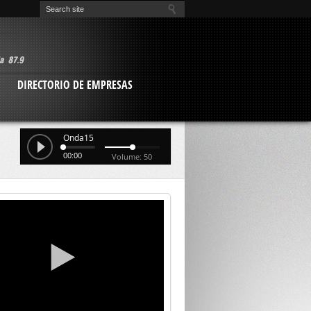
O
DIRECTORIO DE EMPRESAS
Onda15
00:00
Volume: 50