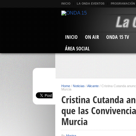
INICIO
LA ONDA EVENTOS
PROGRAMACIÓN
INICIO
ON AIR
ONDA 15 TV
ÁREA SOCIAL
Home
/
Noticias
/
Alicante
/
Cristina Cutanda anunc
Murcia
Cristina Cutanda an
que las Convivencia
Murcia
By
Marina