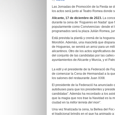
Las Jornadas de Promoción de la Fiesta se de
los actos será junto al Teatro Romea donde 
Alicante, 17 de diciembre de 2023.
La concej
durante la cena de ‘Fogueres en Nadal’ que 
popularmente como Convivencias- desde el 8 
programados será la plaza Julián Romea, junt
Está prevista la plantà y cremà de la hoguera
Morollón. Además, una mascletà que disparar
de Hogueras, se servirá un arroz para un mil
alicantinos. Otro de los actos significativos 
del conjunto de las candidatas por las calles 
ayuntamientos de Alicante y Murcia, y el Patr
La edil y el presidente de la Federació de F
de comenzar la Cena de Hermandad a la que
los salones del restaurante Juan XXIII.
El presidente de la Federació ha anunciado q
autobuses para que los presidentes y preside
candidatas”. Además ha recordado a los asist
que la magia que nos trae la Navidad es la 
ciudad en la
millor terreta del mon
”.
Una vez finalizada la cena, la Bellea del Foc
el tradicional brindis en el que ha animado a