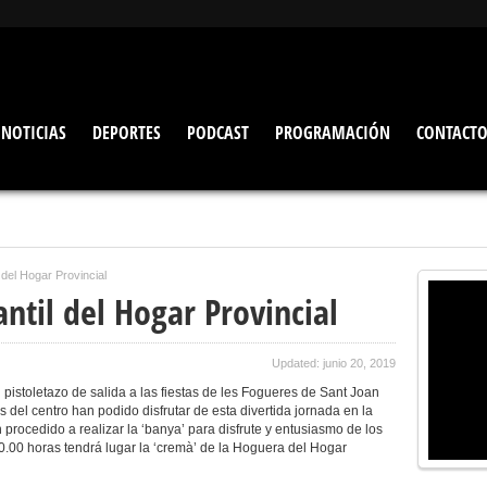
NOTICIAS
DEPORTES
PODCAST
PROGRAMACIÓN
CONTACT
del Hogar Provincial
ntil del Hogar Provincial
Updated: junio 20, 2019
 pistoletazo de salida a las fiestas de les Fogueres de Sant Joan
s del centro han podido disfrutar de esta divertida jornada en la
 procedido a realizar la ‘banya’ para disfrute y entusiasmo de los
0.00 horas tendrá lugar la ‘cremà’ de la Hoguera del Hogar