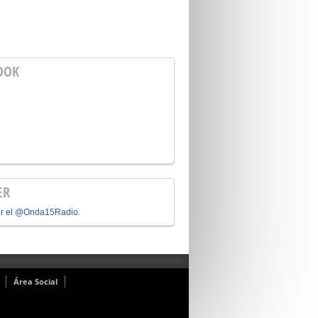
OOK
ER
or el @Onda15Radio.
Área Social