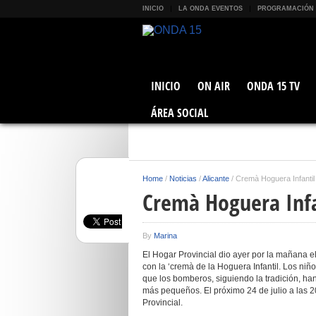
INICIO
LA ONDA EVENTOS
PROGRAMACIÓN
INICIO
ON AIR
ONDA 15 TV
ÁREA SOCIAL
Home
/
Noticias
/
Alicante
/
Cremà Hoguera Infantil 
Cremà Hoguera Infa
By
Marina
El Hogar Provincial dio ayer por la mañana el
con la ‘cremà de la Hoguera Infantil. Los niño
que los bomberos, siguiendo la tradición, han
más pequeños. El próximo 24 de julio a las 2
Provincial.