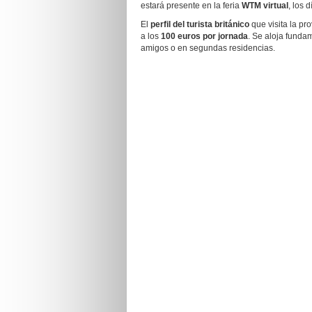
estará presente en la feria
WTM virtual
, los 
El
perfil del turista británico
que visita la pr
a los
100 euros por jornada
. Se aloja funda
amigos o en segundas residencias.