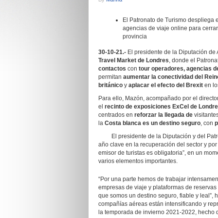
El Patronato de Turismo despliega 
agencias de viaje online para cerra
provincia
30-10-21.-
El presidente de la Diputación de 
Travel Market de Londres
, donde el Patron
contactos
con
tour operadores, agencias de
permitan
aumentar la conectividad del Rein
británico
y
aplacar el efecto del Brexit
en lo
Para ello, Mazón, acompañado por el direct
el
recinto de exposiciones ExCel de Londr
centrados en
reforzar la llegada de
visitante
la
Costa blanca es un destino seguro
, con
p
El presidente de la Diputación y del Patro
año clave en la recuperación del sector y por
emisor de turistas es obligatoria”, en un mo
varios elementos importantes.
“Por una parte hemos de trabajar intensamen
empresas de viaje y plataformas de reservas on
que somos un destino seguro, fiable y leal”, 
compañías aéreas están intensificando y repr
la temporada de invierno 2021-2022, hecho 