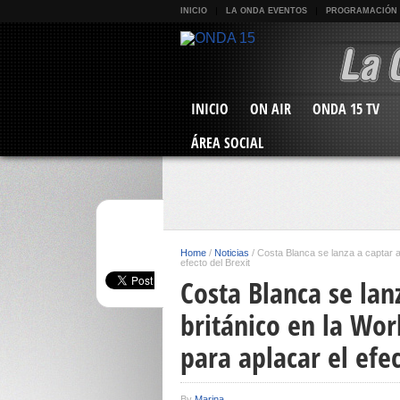
INICIO
LA ONDA EVENTOS
PROGRAMACIÓN
INICIO
ON AIR
ONDA 15 TV
ÁREA SOCIAL
Home
/
Noticias
/
Costa Blanca se lanza a captar al
efecto del Brexit
Costa Blanca se lanz
británico en la Wor
para aplacar el efec
By
Marina