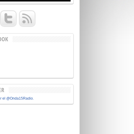
OOK
ER
or el @Onda15Radio.