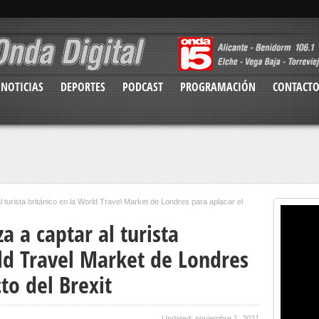
NOTICIAS
DEPORTES
PODCAST
PROGRAMACIÓN
CONTACT
 turista británico en la World Travel Market de Londres para aplacar el
a a captar al turista
ld Travel Market de Londres
to del Brexit
Updated: noviembre 1, 2021