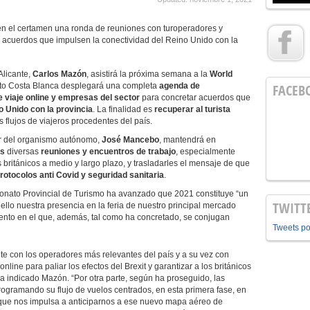
en el certamen una ronda de reuniones con turoperadores y
r acuerdos que impulsen la conectividad del Reino Unido con la
Alicante,
Carlos Mazón
, asistirá la próxima semana a la
World
ato Costa Blanca desplegará una completa
agenda de
FACEB
 viaje online y empresas del sector
para concretar acuerdos que
o Unido con la provincia
. La finalidad es
recuperar al turista
s flujos de viajeros procedentes del país.
or del organismo autónomo,
José Mancebo
, mantendrá en
es
diversas
reuniones y encuentros de trabajo
, especialmente
s británicos a medio y largo plazo, y trasladarles el mensaje de que
rotocolos anti Covid y seguridad sanitaria
.
nato Provincial de Turismo ha avanzado que 2021 constituye “un
TWITT
 ello nuestra presencia en la feria de nuestro principal mercado
mento en el que, además, tal como ha concretado, se conjugan
Tweets p
te con los operadores más relevantes del país y a su vez con
line para paliar los efectos del Brexit y garantizar a los británicos
ha indicado Mazón. “Por otra parte, según ha proseguido, las
ogramando su flujo de vuelos centrados, en esta primera fase, en
que nos impulsa a anticiparnos a ese nuevo mapa aéreo de