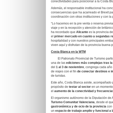
conectividades para posicionar a la Costa Bl
Además, el responsable institucional ha conc
consecuencias que ha acarreado el Brexit par
coordinación con otras instituciones y con l
“Lo hacemos en la pre venta o reserva previa
viaje y en la recepción y atención de británi
ha recordado que
Alicante
es la provincia 
el
primer mercado en cuanto a segundas r
hospitalidad y con nuestros principales emba
viven aquí y disfrutan de la provincia buena 
Costa Blanca en la WTM
El Patronato Provincial de Turismo partic
una de las
ediciones más complejas tras l
del
1 al 3 de noviembre
, congrega cada año 
de viajes con el fin
de conectar destinos e 
de turistas.
Este año, Costa Blanca asiste, acompañado 
propósito de
testar al sector
en un momento c
el
aumento de la conectividad y frecuencia
El organismo autónomo de la Diputación de 
Turismo Comunitat Valenciana
, desde el qu
gastronómica y de ocio de la provincia
con 
un
espacio de trabajo amplio y funcional a