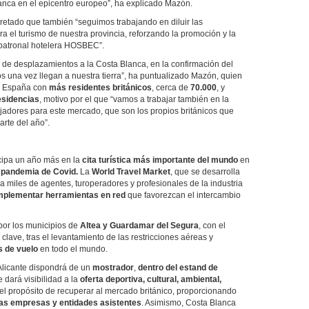
anca en el epicentro europeo”, ha explicado Mazón.
retado que también “seguimos trabajando en diluir las
a el turismo de nuestra provincia, reforzando la promoción y la
a patronal hotelera HOSBEC”.
 de desplazamientos a la Costa Blanca, en la confirmación del
cos una vez llegan a nuestra tierra”, ha puntualizado Mazón, quien
de España con
más residentes británicos
, cerca de
70.000
, y
esidencias
, motivo por el que “vamos a trabajar también en la
jadores para este mercado, que son los propios británicos que
parte del año”.
ipa un año más en la
cita turística más importante del mundo
en
a pandemia de Covid.
La
World Travel Market
, que se desarrolla
a miles de agentes, turoperadores y profesionales de la industria
implementar herramientas en red
que favorezcan el intercambio
por los municipios de
Altea y Guardamar del Segura
, con el
lave, tras el levantamiento de las restricciones aéreas y
s de vuelo
en todo el mundo.
Alicante dispondrá de un
mostrador
,
dentro del estand de
e dará visibilidad a la
oferta deportiva, cultural, ambiental,
el propósito de recuperar al mercado británico, proporcionando
 las empresas y entidades asistentes
. Asimismo, Costa Blanca