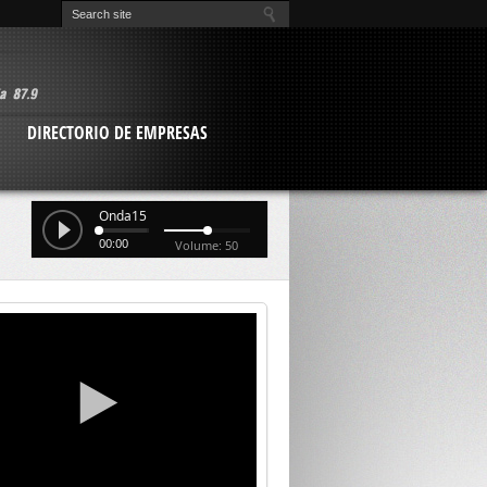
O
DIRECTORIO DE EMPRESAS
Onda15
00:00
Volume: 50