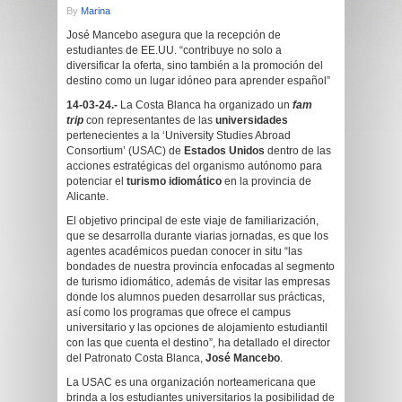
By
Marina
José Mancebo asegura que la recepción de
estudiantes de EE.UU. “contribuye no solo a
diversificar la oferta, sino también a la promoción del
destino como un lugar idóneo para aprender español”
14-03-24.-
La Costa Blanca ha organizado un
fam
trip
con representantes de las
universidades
pertenecientes a la ‘University Studies Abroad
Consortium’ (USAC) de
Estados Unidos
dentro de las
acciones estratégicas del organismo autónomo para
potenciar el
turismo idiomático
en la provincia de
Alicante.
El objetivo principal de este viaje de familiarización,
que se desarrolla durante viarias jornadas, es que los
agentes académicos puedan conocer in situ “las
bondades de nuestra provincia enfocadas al segmento
de turismo idiomático, además de visitar las empresas
donde los alumnos pueden desarrollar sus prácticas,
así como los programas que ofrece el campus
universitario y las opciones de alojamiento estudiantil
con las que cuenta el destino”, ha detallado el director
del Patronato Costa Blanca,
José Mancebo
.
La USAC es una organización norteamericana que
brinda a los estudiantes universitarios la posibilidad de