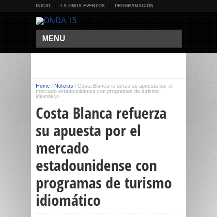
INICIO
LA ONDA EVENTOS
PROGRAMACIÓN
MENU
Home
/
Noticias
/
Costa Blanca refuerza su apuesta por el
mercado estadounidense con programas de turismo
idiomático
Costa Blanca refuerza
su apuesta por el
mercado
estadounidense con
programas de turismo
idiomático