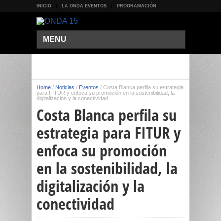
INICIO
LA ONDA EVENTOS
PROGRAMACIÓN
MENU
Home
/
Noticias
/
Eventos
/
Costa Blanca perfila su estrategia
para FITUR y enfoca su promoción en la sostenibilidad, la
digitalización y la conectividad
Costa Blanca perfila su
estrategia para FITUR y
enfoca su promoción
en la sostenibilidad, la
digitalización y la
conectividad