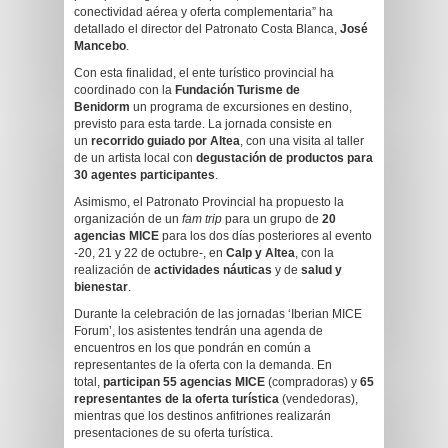
conectividad aérea y oferta complementaria” ha
detallado el director del Patronato Costa Blanca,
José
Mancebo
.
Con esta finalidad, el ente turístico provincial ha
coordinado con la
Fundación Turisme de
Benidorm
un programa de excursiones en destino,
previsto para esta tarde. La jornada consiste en
un
recorrido guiado por Altea
, con una visita al taller
de un artista local con
degustación de productos para
30 agentes participantes
.
Asimismo, el Patronato Provincial ha propuesto la
organización de un
fam trip
para un grupo de
20
agencias MICE
para los dos días posteriores al evento
-20, 21 y 22 de octubre-, en
Calp y Altea
, con la
realización de
actividades náuticas
y de
salud y
bienestar
.
Durante la celebración de las jornadas ‘Iberian MICE
Forum’, los asistentes tendrán una agenda de
encuentros en los que pondrán en común a
representantes de la oferta con la demanda. En
total,
participan 55 agencias MICE
(compradoras) y
65
representantes de la oferta turística
(vendedoras),
mientras que los destinos anfitriones realizarán
presentaciones de su oferta turística.