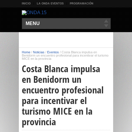
INICIO
LA ONDA EVENTOS
PROGRAMACIÓN
MENU
Home
/
Noticias
/
Eventos
/
Costa Blanca impulsa en
Benidorm un encuentro profesional para incentivar el turismo
MICE en la provincia
Costa Blanca impulsa
en Benidorm un
encuentro profesional
para incentivar el
turismo MICE en la
provincia