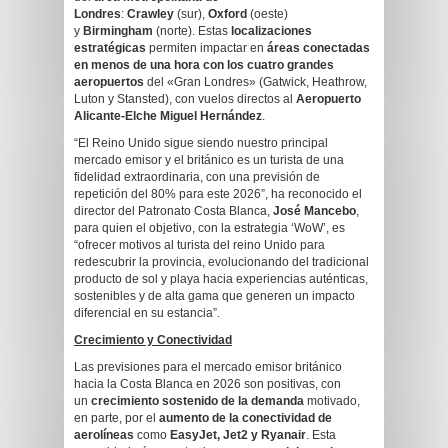
Londres
:
Crawley
(sur),
Oxford
(oeste)
y
Birmingham
(norte). Estas
localizaciones
estratégicas
permiten impactar en
áreas conectadas
en menos de una hora
con los cuatro grandes
aeropuertos
del «Gran Londres» (Gatwick, Heathrow,
Luton y Stansted), con vuelos directos al
Aeropuerto
Alicante-Elche Miguel Hernández
.
“El Reino Unido sigue siendo nuestro principal
mercado emisor y el británico es un turista de una
fidelidad extraordinaria, con una previsión de
repetición del 80% para este 2026”, ha reconocido el
director del Patronato Costa Blanca,
José Mancebo
,
para quien el objetivo, con la estrategia ‘WoW’, es
“ofrecer motivos al turista del reino Unido para
redescubrir la provincia, evolucionando del tradicional
producto de sol y playa hacia experiencias auténticas,
sostenibles y de alta gama que generen un impacto
diferencial en su estancia”.
Crecimiento y Conectividad
Las previsiones para el mercado emisor británico
hacia la Costa Blanca en 2026 son positivas, con
un
crecimiento sostenido de la demanda
motivado,
en parte, por el
aumento de la conectividad de
aerolíneas
como
EasyJet, Jet2 y Ryanair
. Esta