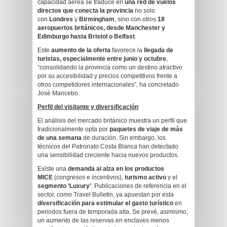
capacidad aérea se traduce en
una red de vuelos
directos que conecta la provincia
no solo
con
Londres
y
Birmingham
, sino con otros
18
aeropuertos británicos, desde Manchester y
Edimburgo hasta Bristol o Belfast
.
Este
aumento de la oferta
favorece la
llegada de
turistas, especialmente entre junio y octubre
,
“consolidando la provincia como un destino atractivo
por su accesibilidad y precios competitivos frente a
otros competidores internacionales”, ha concretado
José Mancebo.
Perfil del visitante y diversificación
El análisis del mercado británico muestra un perfil que
tradicionalmente opta por
paquetes de viaje de más
de una semana
de duración. Sin embargo, los
técnicos del Patronato Costa Blanca han detectado
una sensibilidad creciente hacia nuevos productos.
Existe una
demanda al alza en los productos
MICE
(congresos e incentivos),
turismo activo
y el
segmento ‘Luxury’
. Publicaciones de referencia en el
sector, como Travel Bulletin, ya apuestan por esta
diversificación para estimular el gasto turístico
en
periodos fuera de temporada alta. Se prevé, asimismo,
un aumento de las reservas en enclaves menos