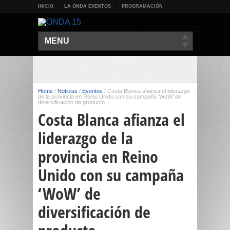
INICIO
LA ONDA EVENTOS
PROGRAMACIÓN
MENU
Home
/
Noticias
/
Eventos
/
Costa Blanca afianza el liderazgo
de la provincia en Reino Unido con su campaña ‘WoW’ de
diversificación de producto
Costa Blanca afianza el
liderazgo de la
provincia en Reino
Unido con su campaña
‘WoW’ de
diversificación de