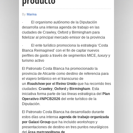
producto
By
Marina
· El organismo autónomo de la Diputación
desarrolla una intensa agenda de trabajo en las
ciudades de Crawley, Oxford y Birmingham para
fidelizar al principal mercado emisor de la provincia
· El ente turístico promociona la estrategia ‘Costa
Blanca Reimagined’ con el fin de captar nuevos
perfiles de gasto a través de segmentos MICE,
luxury
y
turismo activo
El Patronato Costa Blanca ha promocionado la
provincia de Alicante como destino de referencia para
el viajero británico en el transcurso de
un
Roadshow
por el Reino Unido
que ha recorrido tres
ciudades:
Crawley
,
Oxford
y
Birmingham
. Esta
iniciativa forma parte de las líneas estratégica del
Plan
Operativo #NPCB2026
del ente turístico de la
Diputación.
El Patronato Costa Blanca ha desarrollado durante
estos días una intensa
agenda de trabajo organizada
por Galaxi Group
que ha incluido
workshops
y
presentaciones de destino en tres puntos neurálgicos
del
área metropolitana de