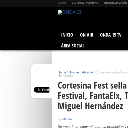
INICIO
LA ONDA EVENTOS
PROGRAMACIÓN
INICIO
ON AIR
ONDA 15 TV
ÁREA SOCIAL
Home
/
Noticias
/
Alicante
/
Cortesina Fest sella ac
Hernández
Cortesina Fest sell
Festival, FantaElx, 
Miguel Hernández
By
Marina
Se trata de un convenio para la promoción y 