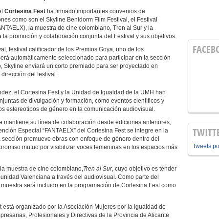
el
Cortesina Fest
ha firmado importantes convenios de
ones como son el Skyline Benidorm Film Festival, el Festival
ANTAELX), la muestra de cine colombiano, Tren al Sur y la
a promoción y colaboración conjunta del Festival y sus objetivos.
FACEB
l, festival calificador de los Premios Goya, uno de los
será automáticamente seleccionado para participar en la sección
mo, Skyline enviará un corto premiado para ser proyectado en
irección del festival.
dez, el Cortesina Fest y la Unidad de Igualdad de la UMH han
njuntas de divulgación y formación, como eventos científicos y
s estereotipos de género en la comunicación audiovisual.
e mantiene su línea de colaboración desde ediciones anteriores,
TWITT
Mención Especial “FANTAELX” del Cortesina Fest se integre en la
Esta sección promueve obras con enfoque de género dentro del
Tweets p
mpromiso mutuo por visibilizar voces femeninas en los espacios más
n la muestra de cine colombiano,
Tren al Sur
, cuyo objetivo es tender
munidad Valenciana a través del audiovisual. Como parte del
a muestra será incluido en la programación de Cortesina Fest como
 está organizado por la Asociación Mujeres por la Igualdad de
resarias, Profesionales y Directivas de la Provincia de Alicante