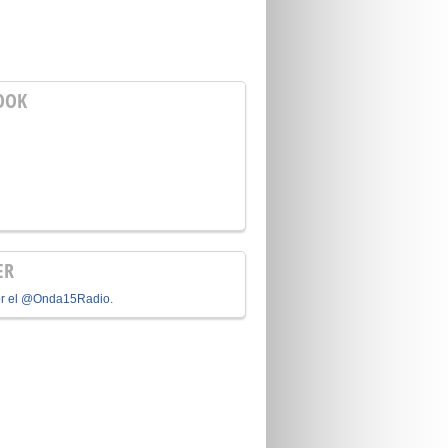
OOK
ER
or el @Onda15Radio.