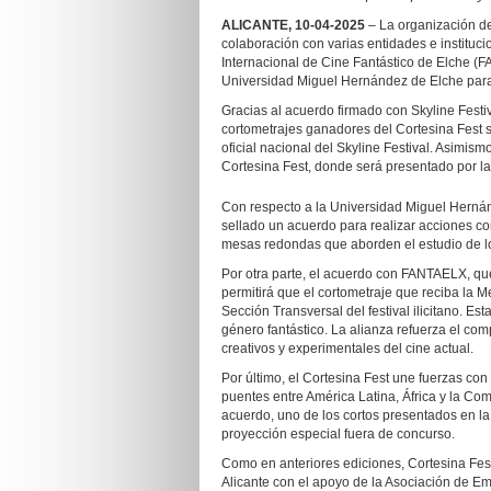
ALICANTE, 10-04-2025
– La organización d
colaboración con varias entidades e instituci
Internacional de Cine Fantástico de Elche (F
Universidad Miguel Hernández de Elche para l
Gracias al acuerdo firmado con Skyline Festiva
cortometrajes ganadores del Cortesina Fest 
oficial nacional del Skyline Festival. Asimis
Cortesina Fest, donde será presentado por la d
Con respecto a la Universidad Miguel Hernán
sellado un acuerdo para realizar acciones co
mesas redondas que aborden el estudio de lo
Por otra parte, el acuerdo con FANTAELX, qu
permitirá que el cortometraje que reciba la 
Sección Transversal del festival ilicitano. 
género fantástico. La alianza refuerza el co
creativos y experimentales del cine actual.
Por último, el Cortesina Fest une fuerzas co
puentes entre América Latina, África y la Co
acuerdo, uno de los cortos presentados en l
proyección especial fuera de concurso.
Como en anteriores ediciones, Cortesina Fest
Alicante con el apoyo de la Asociación de Emp