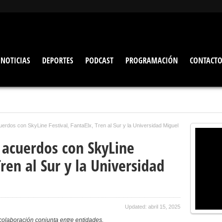
NOTICIAS
DEPORTES
PODCAST
PROGRAMACIÓN
CONTACT
uerdos con SkyLine Festival, FantaElx, Tren al Sur y la Universidad Miguel
a acuerdos con SkyLine
Tren al Sur y la Universidad
Updated: abril 15, 2025
colaboración conjunta entre entidades.