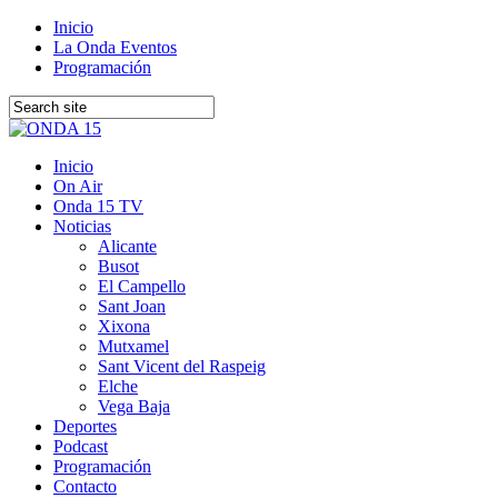
Inicio
La Onda Eventos
Programación
Inicio
On Air
Onda 15 TV
Noticias
Alicante
Busot
El Campello
Sant Joan
Xixona
Mutxamel
Sant Vicent del Raspeig
Elche
Vega Baja
Deportes
Podcast
Programación
Contacto