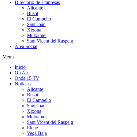
Directorio de Empresas
Alicante
Busot
El Campello
Sant Joan
Xixona
Mutxamel
Sant Vicent del Raspeig
Área Social
Menu
Inicio
On Air
Onda 15 TV
Noticias
Alicante
Busot
El Campello
Sant Joan
Xixona
Mutxamel
Sant Vicent del Raspeig
Elche
Vega Baja