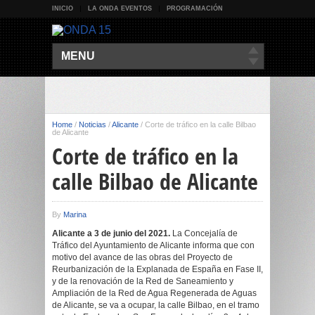
INICIO
LA ONDA EVENTOS
PROGRAMACIÓN
MENU
Home
/
Noticias
/
Alicante
/
Corte de tráfico en la calle Bilbao
de Alicante
Corte de tráfico en la
calle Bilbao de Alicante
By
Marina
Alicante a 3 de junio del 2021.
La Concejalía de
Tráfico del Ayuntamiento de Alicante informa que con
motivo del avance de las obras del Proyecto de
Reurbanización de la Explanada de España en Fase II,
y de la renovación de la Red de Saneamiento y
Ampliación de la Red de Agua Regenerada de Aguas
de Alicante, se va a ocupar, la calle Bilbao, en el tramo