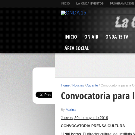
INICIO
LA ONDA EVENTOS
PROGRAMACIÓN
INICIO
ON AIR
ONDA 15 TV
ÁREA SOCIAL
Home
/
Noticias
/
Alicante
/
Convocatoria para la C
Convocatoria para l
By
Marina
Jueves, 30 de mayo de 2019
CONVOCATORIA PRENSA CULTURA
11:00 horas
. El director cultural del Instituto