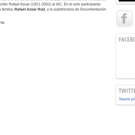
critor Rafael Azuar (1921-2002) al IAC. En el acto participarán
a familia,
Rafael Azuar Ruiz
, y la subdirectora de Documentación
nte.
FACEB
TWITT
Tweets p