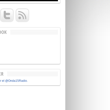
OOK
ER
or el @Onda15Radio.