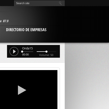
O
DIRECTORIO DE EMPRESAS
Onda15
00:00
Volume: 50