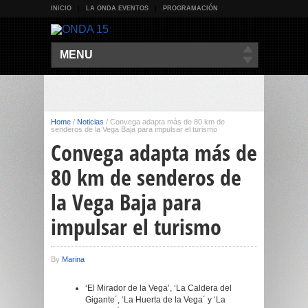
INICIO
LA ONDA EVENTOS
PROGRAMACIÓN
MENU
Home
/
Noticias
/
Convega adapta más de 80 km de
senderos de la Vega Baja para impulsar el turismo
Convega adapta más de
80 km de senderos de
la Vega Baja para
impulsar el turismo
By
Marina
‘El Mirador de la Vega’, ‘La Caldera del
Gigante´, ‘La Huerta de la Vega´ y ‘La