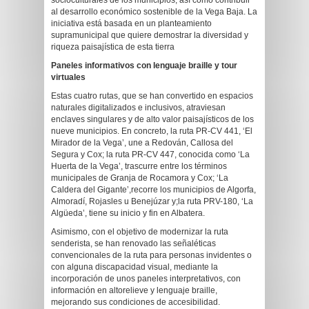
socioculturales de los municipios, así como contribuir
al desarrollo económico sostenible de la Vega Baja. La
iniciativa está basada en un planteamiento
supramunicipal que quiere demostrar la diversidad y
riqueza paisajística de esta tierra
Paneles informativos con lenguaje braille y tour
virtuales
Estas cuatro rutas, que se han convertido en espacios
naturales digitalizados e inclusivos, atraviesan
enclaves singulares y de alto valor paisajísticos de los
nueve municipios. En concreto, la ruta PR-CV 441, ‘El
Mirador de la Vega’, une a Redován, Callosa del
Segura y Cox; la ruta PR-CV 447, conocida como ‘La
Huerta de la Vega’, trascurre entre los términos
municipales de Granja de Rocamora y Cox; ‘La
Caldera del Gigante’,recorre los municipios de Algorfa,
Almoradí, Rojasles u Benejúzar y;la ruta PRV-180, ‘La
Algüeda’, tiene su inicio y fin en Albatera.
Asimismo, con el objetivo de modernizar la ruta
senderista, se han renovado las señaléticas
convencionales de la ruta para personas invidentes o
con alguna discapacidad visual, mediante la
incorporación de unos paneles interpretativos, con
información en altorelieve y lenguaje braille,
mejorando sus condiciones de accesibilidad.