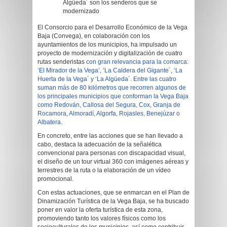
Algüeda´ son los senderos que se
modernizado
El Consorcio para el Desarrollo Económico de la Vega
Baja (Convega), en colaboración con los
ayuntamientos de los municipios, ha impulsado un
proyecto de modernización y digitalización de cuatro
rutas senderistas
con gran relevancia para la comarca:
‘El Mirador de la Vega’, ‘La Caldera del Gigante´, ‘La
Huerta de la Vega´ y ‘La Algüeda´. Entre las cuatro
suman más de 80 kilómetros que recorren algunos de
los principales municipios que conforman la Vega Baja
como Redován, Callosa del Segura, Cox, Granja de
Rocamora, Almoradí, Algorfa, Rojasles, Benejúzar o
Albatera.
En concreto, entre las acciones que se han llevado a
cabo, destaca la adecuación de la señalética
convencional para personas con discapacidad visual,
el diseño de un tour virtual 360 con imágenes aéreas y
terrestres de la ruta o la elaboración de un vídeo
promocional.
Con estas actuaciones, que se enmarcan en el Plan de
Dinamización Turística de la Vega Baja, se ha buscado
poner en valor la oferta turística de esta zona,
promoviendo tanto los valores físicos como los