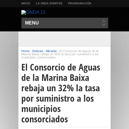
INICIO
LA ONDA EVENTOS
PROGRAMACIÓN
MENU
Home
/
Noticias
/
Alicante
/
El Consorcio de Aguas de la
Marina Baixa rebaja un 32% la tasa por suministro a los
municipios consorciados
El Consorcio de Aguas
de la Marina Baixa
rebaja un 32% la tasa
por suministro a los
municipios
consorciados