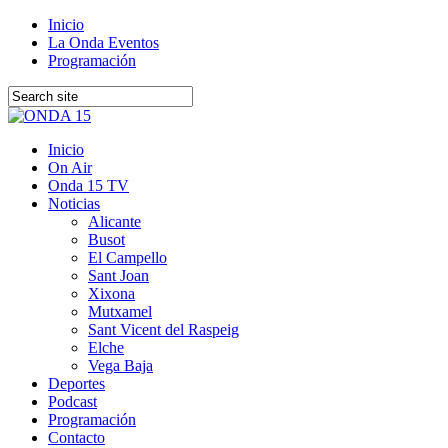
Inicio
La Onda Eventos
Programación
Inicio
On Air
Onda 15 TV
Noticias
Alicante
Busot
El Campello
Sant Joan
Xixona
Mutxamel
Sant Vicent del Raspeig
Elche
Vega Baja
Deportes
Podcast
Programación
Contacto