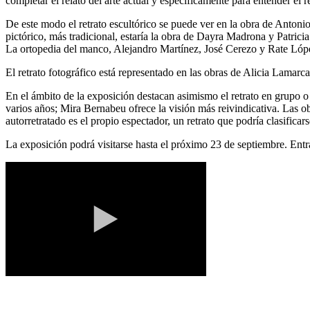
completar el relato del arte actual y específicamente para entender el r
De este modo el retrato escultórico se puede ver en la obra de Antonio
pictórico, más tradicional, estaría la obra de Dayra Madrona y Patrici
La ortopedia del manco, Alejandro Martínez, José Cerezo y Rate Lóp
El retrato fotográfico está representado en las obras de Alicia Lama
En el ámbito de la exposición destacan asimismo el retrato en grupo o
varios años; Mira Bernabeu ofrece la visión más reivindicativa. Las obr
autorretratado es el propio espectador, un retrato que podría clasifica
La exposición podrá visitarse hasta el próximo 23 de septiembre. Entra