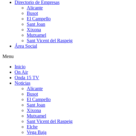
Directorio de Empresas
Alicante
Busot
El Campello
Sant Joan
Xixona
Mutxamel
Sant Vicent del Raspeig
Área Social
Menu
Inicio
On Air
Onda 15 TV
Noticias
Alicante
Busot
El Campello
Sant Joan
Xixona
Mutxamel
Sant Vicent del Raspeig
Elche
Vega Baja