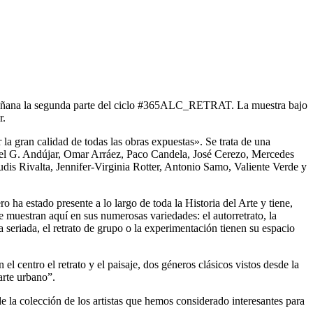
ta mañana la segunda parte del ciclo #365ALC_RETRAT. La muestra bajo
r.
 la gran calidad de todas las obras expuestas». Se trata de una
aniel G. Andújar, Omar Arráez, Paco Candela, José Cerezo, Mercedes
is Rivalta, Jennifer-Virginia Rotter, Antonio Samo, Valiente Verde y
 ha estado presente a lo largo de toda la Historia del Arte y tiene,
se muestran aquí en sus numerosas variedades: el autorretrato, la
a seriada, el retrato de grupo o la experimentación tienen su espacio
 centro el retrato y el paisaje, dos géneros clásicos vistos desde la
arte urbano”.
la colección de los artistas que hemos considerado interesantes para