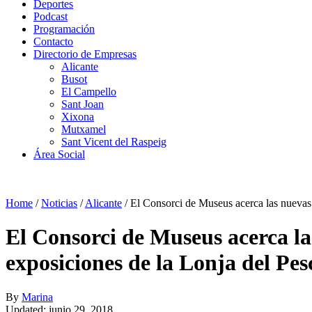
Deportes
Podcast
Programación
Contacto
Directorio de Empresas
Alicante
Busot
El Campello
Sant Joan
Xixona
Mutxamel
Sant Vicent del Raspeig
Área Social
Home
/
Noticias
/
Alicante
/
El Consorci de Museus acerca las nuevas v
El Consorci de Museus acerca las 
exposiciones de la Lonja del Pes
By
Marina
Updated: junio 29, 2018