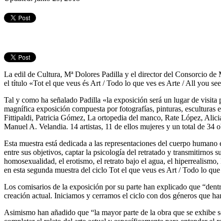
La edil de Cultura, Mª Dolores Padilla y el director del Consorcio 
el título «Tot el que veus és Art / Todo lo que ves es Arte / All you s
Tal y como ha señalado Padilla «la exposición será un lugar de visita p
magnífica exposición compuesta por fotografías, pinturas, esculturas
Fittipaldi, Patricia Gómez, La ortopedia del manco, Rate López, Ali
Manuel A. Velandia. 14 artistas, 11 de ellos mujeres y un total de 34 
Esta muestra está dedicada a las representaciones del cuerpo humano en 
entre sus objetivos, captar la psicología del retratado y transmitirnos
homosexualidad, el erotismo, el retrato bajo el agua, el hiperrealismo,
en esta segunda muestra del ciclo Tot el que veus es Art / Todo lo que 
Los comisarios de la exposición por su parte han explicado que “dentro
creación actual. Iniciamos y cerramos el ciclo con dos géneros que ha
Asimismo han añadido que “la mayor parte de la obra que se exhibe se