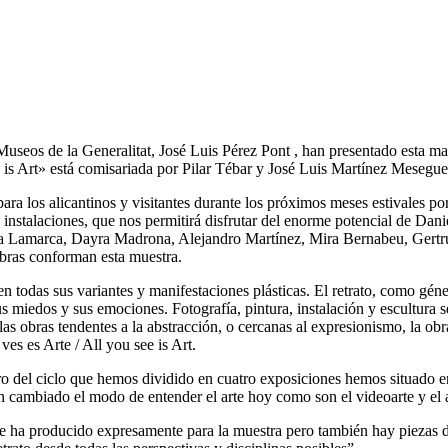
de Museos de la Generalitat, José Luis Pérez Pont , han presentado es
ee is Art» está comisariada por Pilar Tébar y José Luis Martínez Mesegue
ara los alicantinos y visitantes durante los próximos meses estivales por
 e instalaciones, que nos permitirá disfrutar del enorme potencial de D
cia Lamarca, Dayra Madrona, Alejandro Martínez, Mira Bernabeu, Gertrud
obras conforman esta muestra.
todas sus variantes y manifestaciones plásticas. El retrato, como género
 sus miedos y sus emociones. Fotografía, pintura, instalación y escultura 
 las obras tendentes a la abstracción, o cercanas al expresionismo, la obr
ves es Arte / All you see is Art.
 del ciclo que hemos dividido en cuatro exposiciones hemos situado en el
n cambiado el modo de entender el arte hoy como son el videoarte y el 
 ha producido expresamente para la muestra pero también hay piezas de 