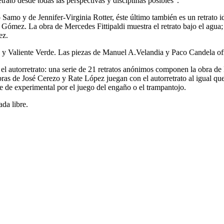
etrato desde todas las perspectivas y disciplinas posibles”.
 Samo y de Jennifer-Virginia Rotter, éste último también es un retrato i
a Gómez. La obra de Mercedes Fittipaldi muestra el retrato bajo el agua;
ez.
rca y Valiente Verde. Las piezas de Manuel A.Velandia y Paco Candela 
 el autorretrato: una serie de 21 retratos anónimos componen la obra d
as de José Cerezo y Rate López juegan con el autorretrato al igual que l
rse de experimental por el juego del engaño o el trampantojo.
da libre.