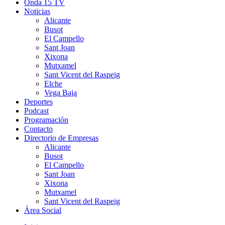
Onda 15 TV
Noticias
Alicante
Busot
El Campello
Sant Joan
Xixona
Mutxamel
Sant Vicent del Raspeig
Elche
Vega Baja
Deportes
Podcast
Programación
Contacto
Directorio de Empresas
Alicante
Busot
El Campello
Sant Joan
Xixona
Mutxamel
Sant Vicent del Raspeig
Área Social