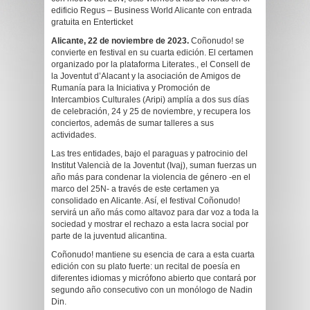
edificio Regus – Business World Alicante con entrada
gratuita en Enterticket
Alicante, 22 de noviembre de 2023.
Coñonudo! se
convierte en festival en su cuarta edición. El certamen
organizado por la plataforma Literates., el Consell de
la Joventut d’Alacant y la asociación de Amigos de
Rumanía para la Iniciativa y Promoción de
Intercambios Culturales (Aripi) amplía a dos sus días
de celebración, 24 y 25 de noviembre, y recupera los
conciertos, además de sumar talleres a sus
actividades.
Las tres entidades, bajo el paraguas y patrocinio del
Institut Valencià de la Joventut (Ivaj), suman fuerzas un
año más para condenar la violencia de género -en el
marco del 25N- a través de este certamen ya
consolidado en Alicante. Así, el festival Coñonudo!
servirá un año más como altavoz para dar voz a toda la
sociedad y mostrar el rechazo a esta lacra social por
parte de la juventud alicantina.
Coñonudo! mantiene su esencia de cara a esta cuarta
edición con su plato fuerte: un recital de poesía en
diferentes idiomas y micrófono abierto que contará por
segundo año consecutivo con un monólogo de Nadin
Din.