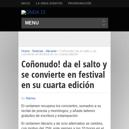
INICIO
LA ONDA EVENTOS
PROGRAMACIÓN
MENU
Home
/
Noticias
/
Alicante
/
Coñonudo! da el salto y se
convierte en festival en su cuarta edición
Coñonudo! da el salto y
se convierte en festival
en su cuarta edición
By
Marina
El certamen recupera los conciertos, sumados a su
recital de poesía y monólogos, y añade talleres
gratuitos de escritura y estampación
El certamen literario y de ocio alternativo se celebra,
con motivo del 25N, este viernes a las 20 horas en el