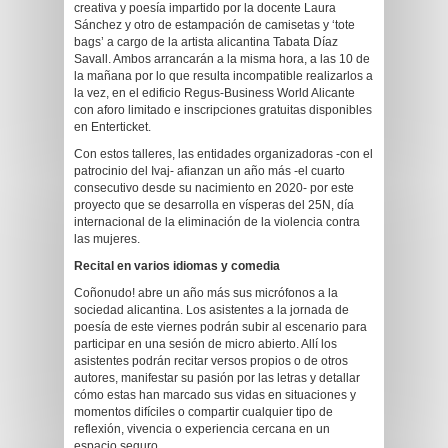
creativa y poesía impartido por la docente Laura
Sánchez y otro de estampación de camisetas y ‘tote
bags’ a cargo de la artista alicantina Tabata Díaz
Savall. Ambos arrancarán a la misma hora, a las 10 de
la mañana por lo que resulta incompatible realizarlos a
la vez, en el edificio Regus-Business World Alicante
con aforo limitado e inscripciones gratuitas disponibles
en Enterticket.
Con estos talleres, las entidades organizadoras -con el
patrocinio del Ivaj- afianzan un año más -el cuarto
consecutivo desde su nacimiento en 2020- por este
proyecto que se desarrolla en vísperas del 25N, día
internacional de la eliminación de la violencia contra
las mujeres.
Recital en varios idiomas y comedia
Coñonudo! abre un año más sus micrófonos a la
sociedad alicantina. Los asistentes a la jornada de
poesía de este viernes podrán subir al escenario para
participar en una sesión de micro abierto. Allí los
asistentes podrán recitar versos propios o de otros
autores, manifestar su pasión por las letras y detallar
cómo estas han marcado sus vidas en situaciones y
momentos difíciles o compartir cualquier tipo de
reflexión, vivencia o experiencia cercana en un
espacio seguro.