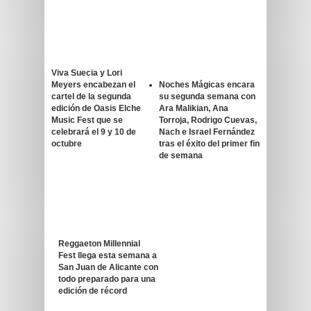
Viva Suecia y Lori
Meyers encabezan el
Noches Mágicas encara
cartel de la segunda
su segunda semana con
edición de Oasis Elche
Ara Malikian, Ana
Music Fest que se
Torroja, Rodrigo Cuevas,
celebrará el 9 y 10 de
Nach e Israel Fernández
octubre
tras el éxito del primer fin
de semana
Reggaeton Millennial
Fest llega esta semana a
San Juan de Alicante con
todo preparado para una
edición de récord