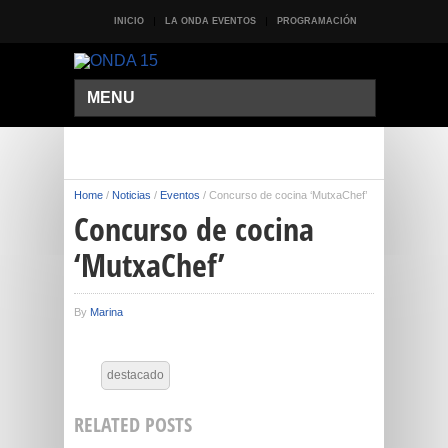
INICIO
LA ONDA EVENTOS
PROGRAMACIÓN
MENU
Home
/
Noticias
/
Eventos
/
Concurso de cocina ‘MutxaChef’
Concurso de cocina
‘MutxaChef’
By
Marina
destacado
RELATED POSTS