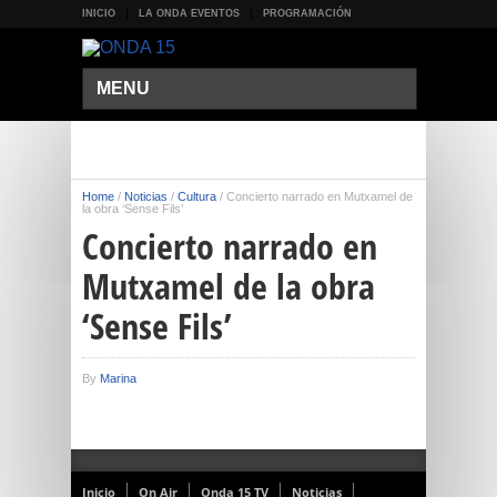
INICIO
LA ONDA EVENTOS
PROGRAMACIÓN
MENU
Home
/
Noticias
/
Cultura
/
Concierto narrado en Mutxamel de
la obra ‘Sense Fils’
Concierto narrado en
Mutxamel de la obra
‘Sense Fils’
By
Marina
Inicio
On Air
Onda 15 TV
Noticias