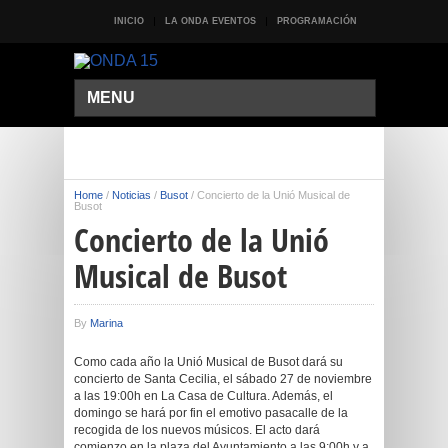
INICIO
LA ONDA EVENTOS
PROGRAMACIÓN
MENU
Home
/
Noticias
/
Busot
/
Concierto de la Unió Musical de
Busot
Concierto de la Unió
Musical de Busot
By
Marina
Como cada año la Unió Musical de Busot dará su
concierto de Santa Cecilia, el sábado 27 de noviembre
a las 19:00h en La Casa de Cultura. Además, el
domingo se hará por fin el emotivo pasacalle de la
recogida de los nuevos músicos. El acto dará
comienzo en la plaza del Ayuntamiento a las 9:00h y a