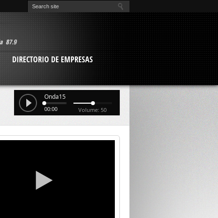
O
DIRECTORIO DE EMPRESAS
Onda15
00:00
Volume: 50