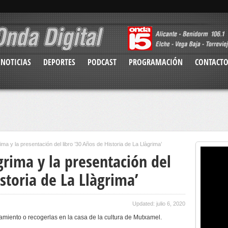
NOTICIAS
DEPORTES
PODCAST
PROGRAMACIÓN
CONTACT
ima y la presentación del libro ’30 Años de Historia de La Llàgrima’
grima y la presentación del
istoria de La Llàgrima’
Updated: julio 6, 2020
miento o recogerlas en la casa de la cultura de Mutxamel.