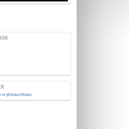
OOK
ER
or el @Onda15Radio.