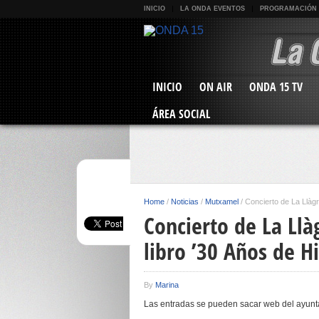
INICIO
LA ONDA EVENTOS
PROGRAMACIÓN
INICIO
ON AIR
ONDA 15 TV
ÁREA SOCIAL
Home
/
Noticias
/
Mutxamel
/
Concierto de La Llàgr
Concierto de La Llà
libro ’30 Años de H
By
Marina
Las entradas se pueden sacar web del ayunta