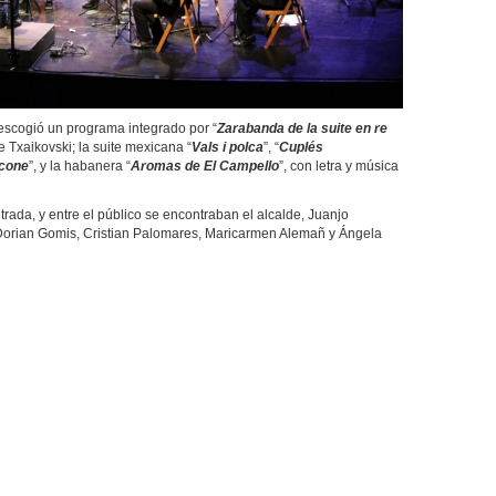
cogió un programa integrado por “
Zarabanda de la suite en re
e Txaikovski; la suite mexicana “
Vals i polca
”, “
Cuplés
icone
”, y la habanera “
Aromas de El Campello
”, con letra y música
a, y entre el público se encontraban el alcalde, Juanjo
 Dorian Gomis, Cristian Palomares, Maricarmen Alemañ y Ángela