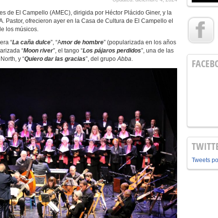
s de El Campello (AMEC), dirigida por Héctor Plácido Giner, y la
A. Pastor, ofrecieron ayer en la Casa de Cultura de El Campello el
de los músicos.
ra “
La caña dulce
”, “A
mor de hombre
” (popularizada en los años
carizada “
Moon river
”, el tango “
Los pájaros perdidos
”, una de las
 North, y “
Quiero dar las gracias
”, del grupo
Abba
.
FACEB
TWITT
Tweets p