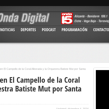
NOTICIAS
DEPORTES
PODCAST
PROGRAMACIÓN
CONTACT
en El Campello de la Coral Alborada y la Orquestra Batiste Mut por Santa
en El Campello de la Coral
stra Batiste Mut por Santa
Updated: diciembre 4, 2024