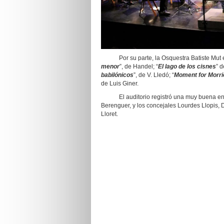
Por su parte, la Osquestra Batiste Mut es
menor
”, de Handel; “
El lago de los cisnes
” d
babilónicos
”, de V. Lledó; “
Moment for Morr
de Luis Giner.
El auditorio registró una muy buena entrad
Berenguer, y los concejales Lourdes Llopis,
Lloret.