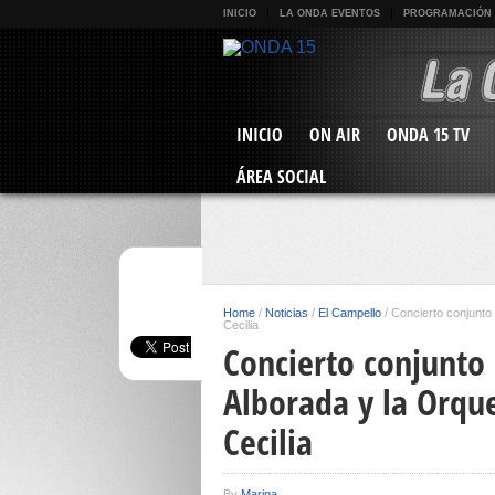
INICIO
LA ONDA EVENTOS
PROGRAMACIÓN
INICIO
ON AIR
ONDA 15 TV
ÁREA SOCIAL
Home
/
Noticias
/
El Campello
/
Concierto conjunto 
Cecilia
Concierto conjunto 
Alborada y la Orque
Cecilia
By
Marina