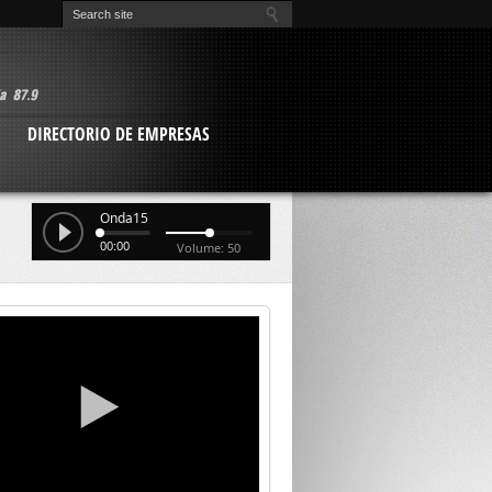
O
DIRECTORIO DE EMPRESAS
Onda15
00:00
Volume: 50