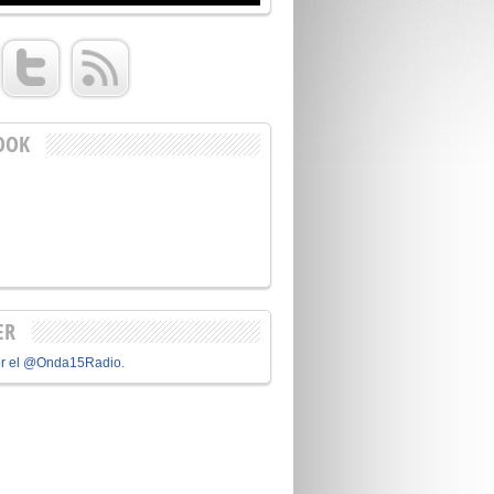
OOK
ER
or el @Onda15Radio.