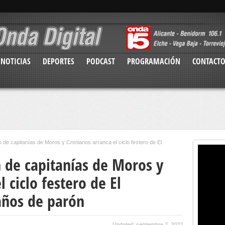
NOTICIAS
DEPORTES
PODCAST
PROGRAMACIÓN
CONTACT
 de capitanías de Moros y Cristianos arranca el ciclo festero de El
n de capitanías de Moros y
l ciclo festero de El
años de parón
Updated: septiembre 2, 2022