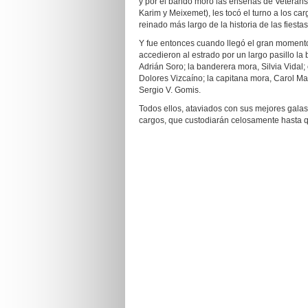
y por el bando moro las enseñas de Veterans
Karim y Meixemet), les tocó el turno a los ca
reinado más largo de la historia de las fiestas
Y fue entonces cuando llegó el gran momento
accedieron al estrado por un largo pasillo la 
Adrián Soro; la banderera mora, Silvia Vidal;
Dolores Vizcaíno; la capitana mora, Carol Man
Sergio V. Gomis.
Todos ellos, ataviados con sus mejores galas
cargos, que custodiarán celosamente hasta q