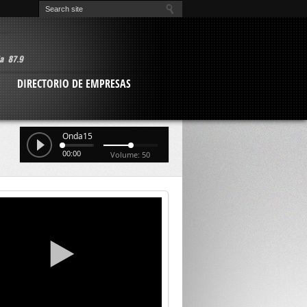
O
DIRECTORIO DE EMPRESAS
Onda15
00:00
Volume: 50