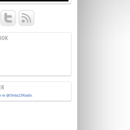
OOK
ER
or el @Onda15Radio.