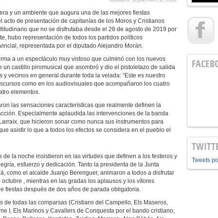
era y un ambiente que augura una de las mejores fiestas
el acto de presentación de capitanías de los Moros y Cristianos
itudinario que no se disfrutaba desde el 28 de agosto de 2019 por
e, hubo representación de todos los partidos políticos
incial, representada por el diputado Alejandro Morán.
a a un espectáculo muy vistoso que culminó con los nuevos
FACEB
 un castillo piromusical que asombró y dio el pistoletazo de salida
s y vecinos en general durante toda la velada: “Este es nuestro
s discursos como en los audiovisuales que acompañaron los cuatro
atro elementos.
on las sensaciones características que realmente definen la
 la acción. Especialmente aplaudida las intervenciones de la banda
s Larraix, que hicieron sonar como nunca sus instrumentos para
ue asistir lo que a todos los efectos se considera en el pueblo el
TWITT
 la noche insistieron en las virtudes que definen a los festeros y
Tweets p
legría, esfuerzo y dedicación. Tanto la presidenta de la Junta
á, como el alcalde Juanjo Berenguer, animaron a todos a disfrutar
octubre , mientras en las gradas los aplausos y los vítores
e fiestas después de dos años de parada obligatoria.
s de todas las comparsas (Cristians del Campello, Els Maseros,
me I, Els Marinos y Cavallers de Conquesta por el bando cristiano,