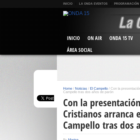
INICIO
LA ONDA EVENTOS
PROGRAMACIÓN
INICIO
ON AIR
ONDA 15 TV
ÁREA SOCIAL
Home
/
Noticias
/
El Campello
/
Con la presentación
Campello tras dos años de parón
Con la presentació
Cristianos arranca e
Campello tras dos 
By
Marina