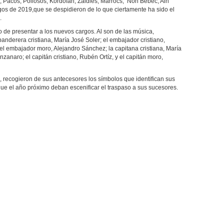
, Pacos, Pollosos, Kordofan, Zaidies, Marrocs, Non Bèbéc, Ain
rgos de 2019,que se despidieron de lo que ciertamente ha sido el
.
 de presentar a los nuevos cargos. Al son de las música,
banderera cristiana, María José Soler; el embajador cristiano,
 el embajador moro, Alejandro Sánchez; la capitana cristiana, María
zanaro; el capitán cristiano, Rubén Ortíz, y el capitán moro,
, recogieron de sus antecesores los símbolos que identifican sus
ue el año próximo deban escenificar el traspaso a sus sucesores.