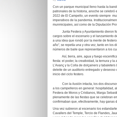
Con un parque municipal lleno hasta la band
patronales de la historia, anoche se celebró 
2022 de El Campello, un evento siempre mult
imperativos de la pandemia. Institucionalment
munmicipales, así como de la Diputación Prov
Junta Festera y Ayuntamiento dieron form
cargos sobre el escenario y el lanzamiento de
a una idea que rondó por la mente de festero
año”, se repetía una y otra vez, tanto en lo
números de baile que representaron a los cu
Así, tierra, aire, agua y fuego escenificar
fiesta: el poder, la creatividad, la ternura y
L’Avanç y la Colla de dolçainers y tabaleter
deleite de un auditorio entregado y deseoso q
inicio del ciclo festero.
Con la ilusión intacta, los dos discursos de
a los campelleros en general: hospitalidad, a
Festera de Moros y Cristianos, Marga Sebasti
plenamente de las fiestas que se celebran en 
confirmaban que, efectivamente, hay ganas d
Una vez subieron al escenario los estandarte
Cavallers del Temple, Tercio de Flandes, Jau