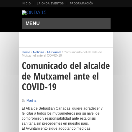
INICIO
LA ONDA EVENTOS
PROGRAMACIÓN
MENU
Home
/
Noticias
/
Mutxamel
/
Comunicado del alcalde de
Mutxamel ante el COVID-19
Comunicado del alcalde
de Mutxamel ante el
COVID-19
By
Marina
El Alcalde Sebastián Cañadas, quiere agradecer y
felicitar a todos los mutxameleros por su nivel de
compromiso y responsabilidad ante esta crisis
sanitaria sin precedentes en nuestro país.
El Ayuntamiento sigue adoptando medidas