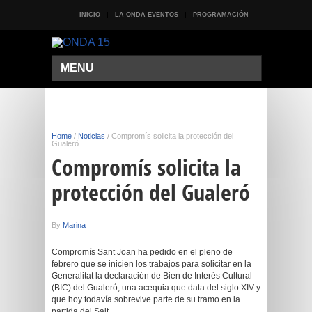
INICIO
LA ONDA EVENTOS
PROGRAMACIÓN
MENU
Home
/
Noticias
/
Compromís solicita la protección del
Gualeró
Compromís solicita la
protección del Gualeró
By
Marina
Compromís Sant Joan ha pedido en el pleno de
febrero que se inicien los trabajos para solicitar en la
Generalitat la declaración de Bien de Interés Cultural
(BIC) del Gualeró, una acequia que data del siglo XIV y
que hoy todavía sobrevive parte de su tramo en la
partida del Salt.