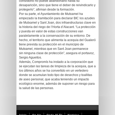
consistorio no puede abandonarlo hasta su
desaparición, sino que tiene el deber de reivindicarlo y
protegerlo”, afirman desde la formación.
Por su parte, el Ayuntamiento de Mutxamel ha
empezado la tramitación para declarar BIC los azudes
de Mutxamel y Sant Joan, dos infraestructuras clave en
la historia del riego de l’Horta d’Alacant. “La protección
y puesta en valor de estas construcciones van
paralelamente a la conservación de su entorno. De
hecho, el territorio que alimenta la acequia del Gualeró
tiene prevista su protección en el municipio de
Mutxamel, mientras que en Sant Joan permanece
sin ninguna clase de protección”, asegura el portavoz,
Sergio Agueitos.
Además, Compromís ha instado a la corporación que
se ejecutan las tareas de limpieza de la acequia, que a
los últimos años se ha convertido en un vertedero
donde se acumulan todo tipo de desechos y toallitas
de aseo personal, que acaba teniendo un impacto
ecológico enorme, además de suponer un riesgo para
la salud de las personas.
Inicio
On Air
Onda 15 TV
Noticias