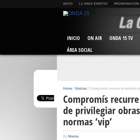
INICIO
LA ONDA EVENTOS
PROGRAMACIÓN
INICIO
ON AIR
ONDA 15 TV
ÁREA SOCIAL
Home
/
Noticias
/
Compromís recurre la decisión de 
Compromís recurre 
de privilegiar obra
normas ‘vip’
By
Marina