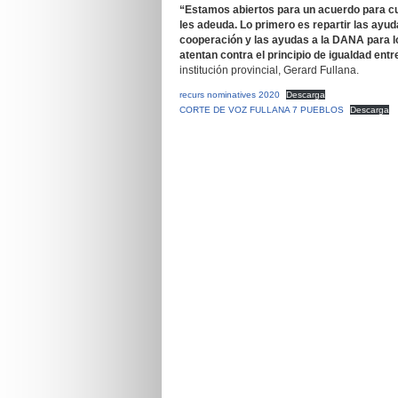
“Estamos abiertos para un acuerdo para cu
les adeuda. Lo primero es repartir las ayud
cooperación y las ayudas a la DANA para l
atentan contra el principio de igualdad ent
institución provincial, Gerard Fullana.
recurs nominatives 2020
Descarga
CORTE DE VOZ FULLANA 7 PUEBLOS
Descarga