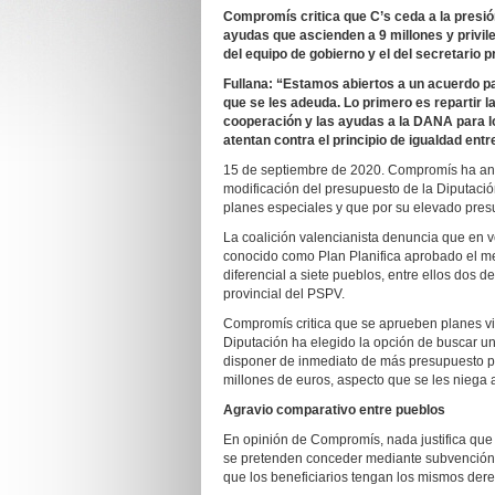
Compromís critica que C’s ceda a la presió
ayudas que ascienden a 9 millones y privil
del equipo de gobierno y el del secretario p
Fullana: “Estamos abiertos a un acuerdo pa
que se les adeuda. Lo primero es repartir l
cooperación y las ayudas a la DANA para l
atentan contra el principio de igualdad entr
15 de septiembre de 2020. Compromís ha anu
modificación del presupuesto de la Diputaci
planes especiales y que por su elevado presu
La coalición valencianista denuncia que en v
conocido como Plan Planifica aprobado el mes 
diferencial a siete pueblos, entre ellos dos 
provincial del PSPV.
Compromís critica que se aprueben planes vips
Diputación ha elegido la opción de buscar una
disponer de inmediato de más presupuesto pa
millones de euros, aspecto que se les niega a
Agravio comparativo entre pueblos
En opinión de Compromís, nada justifica que
se pretenden conceder mediante subvención n
que los beneficiarios tengan los mismos dere