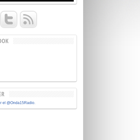
OOK
ER
or el @Onda15Radio.