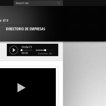
O
DIRECTORIO DE EMPRESAS
Onda15
00:00
Volume: 50