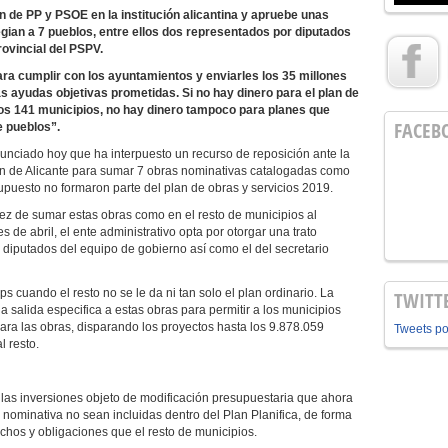
n de PP y PSOE en la institución alicantina y apruebe unas
egian a 7 pueblos, entre ellos dos representados por diputados
rovincial del PSPV.
ra cumplir con los ayuntamientos y enviarles los 35 millones
as ayudas objetivas prometidas. Si no hay dinero para el plan de
os 141 municipios, no hay dinero tampoco para planes que
FACEB
e pueblos”.
nciado hoy que ha interpuesto un recurso de reposición ante la
ón de Alicante para sumar 7 obras nominativas catalogadas como
puesto no formaron parte del plan de obras y servicios 2019.
ez de sumar estas obras como en el resto de municipios al
de abril, el ente administrativo opta por otorgar una trato
de diputados del equipo de gobierno así como el del secretario
 cuando el resto no se le da ni tan solo el plan ordinario. La
TWITT
 salida especifica a estas obras para permitir a los municipios
ra las obras, disparando los proyectos hasta los 9.878.059
Tweets p
l resto.
 las inversiones objeto de modificación presupuestaria que ahora
ominativa no sean incluidas dentro del Plan Planifica, de forma
chos y obligaciones que el resto de municipios.