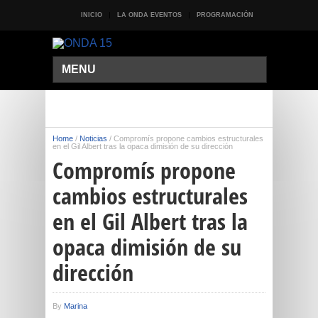
INICIO
LA ONDA EVENTOS
PROGRAMACIÓN
MENU
Home
/
Noticias
/
Compromís propone cambios estructurales
en el Gil Albert tras la opaca dimisión de su dirección
Compromís propone
cambios estructurales
en el Gil Albert tras la
opaca dimisión de su
dirección
By
Marina