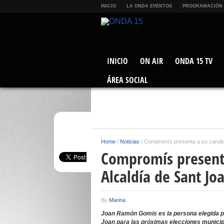
INICIO
LA ONDA EVENTOS
PROGRAMACIÓN
INICIO
ON AIR
ONDA 15 TV
ÁREA SOCIAL
Home
/
Noticias
/
Compromís presenta a su candida
Compromís presenta
Alcaldía de Sant Jo
By
Marina
Joan Ramón Gomis es la persona elegida pa
Joan para las próximas elecciones municip