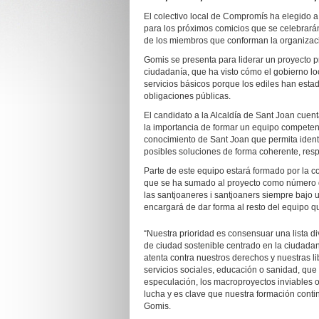
El colectivo local de Compromís ha elegido 
para los próximos comicios que se celebrarán
de los miembros que conforman la organizaci
Gomis se presenta para liderar un proyecto p
ciudadanía, que ha visto cómo el gobierno l
servicios básicos porque los ediles han est
obligaciones públicas.
El candidato a la Alcaldía de Sant Joan cuent
la importancia de formar un equipo compete
conocimiento de Sant Joan que permita identif
posibles soluciones de forma coherente, resp
Parte de este equipo estará formado por la 
que se ha sumado al proyecto como número do
las santjoaneres i santjoaners siempre bajo u
encargará de dar forma al resto del equipo qu
“Nuestra prioridad es consensuar una lista 
de ciudad sostenible centrado en la ciudada
atenta contra nuestros derechos y nuestras 
servicios sociales, educación o sanidad, que
especulación, los macroproyectos inviables o
lucha y es clave que nuestra formación cont
Gomis.