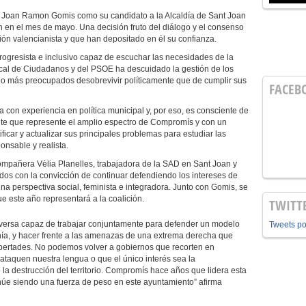
a Joan Ramon Gomis como su candidato a la Alcaldía de Sant Joan
 en el mes de mayo. Una decisión fruto del diálogo y el consenso
ón valencianista y que han depositado en él su confianza.
rogresista e inclusivo capaz de escuchar las necesidades de la
ocal de Ciudadanos y del PSOE ha descuidado la gestión de los
ado más preocupados desobrevivir políticamente que de cumplir sus
FACEB
a con experiencia en política municipal y, por eso, es consciente de
nte que represente el amplio espectro de Compromís y con un
icar y actualizar sus principales problemas para estudiar las
onsable y realista.
compañera Vèlia Planelles, trabajadora de la SAD en Sant Joan y
s con la convicción de continuar defendiendo los intereses de
na perspectiva social, feminista e integradora. Junto con Gomis, se
e este año representará a la coalición.
TWITT
diversa capaz de trabajar conjuntamente para defender un modelo
Tweets p
nía, y hacer frente a las amenazas de una extrema derecha que
libertades. No podemos volver a gobiernos que recorten en
 ataquen nuestra lengua o que el único interés sea la
 la destrucción del territorio. Compromís hace años que lidera esta
inúe siendo una fuerza de peso en este ayuntamiento” afirma