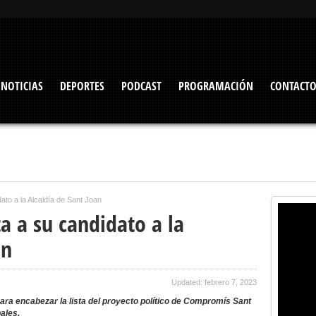
NOTICIAS
DEPORTES
PODCAST
PROGRAMACIÓN
CONTACT
to a la Alcaldía de Sant Joan
 a su candidato a la
an
Updated: febrero 7, 2023
ra encabezar la lista del proyecto político de Compromís Sant
ales.