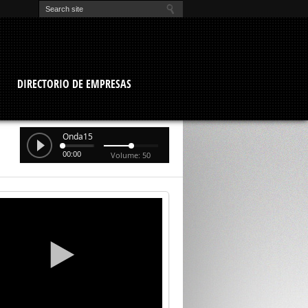
O
DIRECTORIO DE EMPRESAS
Onda15
00:00
Volume: 50