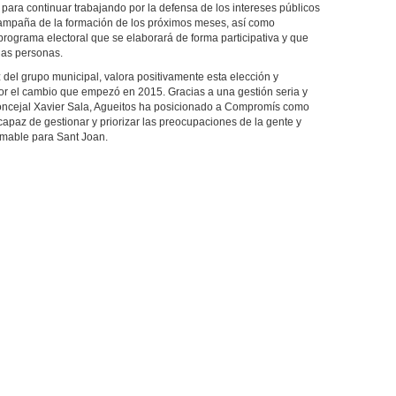
para continuar trabajando por la defensa de los intereses públicos
 campaña de la formación de los próximos meses, así como
programa electoral que se elaborará de forma participativa y que
las personas.
z del grupo municipal, valora positivamente esta elección y
or el cambio que empezó en 2015. Gracias a una gestión seria y
l concejal Xavier Sala, Agueitos ha posicionado a Compromís como
capaz de gestionar y priorizar las preocupaciones de la gente y
amable para Sant Joan.