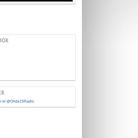
OOK
ER
or el @Onda15Radio.