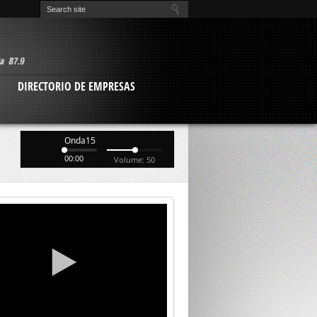
O
DIRECTORIO DE EMPRESAS
Onda15
00:00
Volume: 50