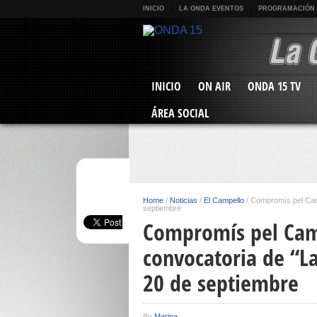
INICIO
LA ONDA EVENTOS
PROGRAMACIÓN
INICIO
ON AIR
ONDA 15 TV
ÁREA SOCIAL
Home
/
Noticias
/
El Campello
/
Compromís pel Camp
septiembre
Compromís pel Cam
convocatoria de “L
20 de septiembre
By
Marina