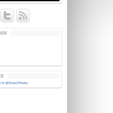
OOK
ER
or el @Onda15Radio.