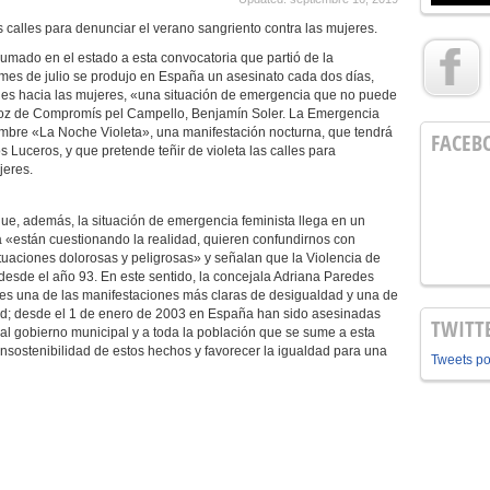
as calles para denunciar el verano sangriento contra las mujeres.
sumado en el estado a esta convocatoria que partió de la
 mes de julio se produjo en España un asesinato cada dos días,
es hacia las mujeres, «una situación de emergencia que no puede
voz de Compromís pel Campello, Benjamín Soler. La Emergencia
mbre «La Noche Violeta», una manifestación nocturna, que tendrá
FACEB
os Luceros, y que pretende teñir de violeta las calles para
jeres.
, además, la situación de emergencia feminista llega en un
a «están cuestionando la realidad, quieren confundirnos con
tuaciones dolorosas y peligrosas» y señalan que la Violencia de
sde el año 93. En este sentido, la concejala Adriana Paredes
 es una de las manifestaciones más claras de desigualdad y una de
d; desde el 1 de enero de 2003 en España han sido asesinadas
TWITT
 al gobierno municipal y a toda la población que se sume a esta
a insostenibilidad de estos hechos y favorecer la igualdad para una
Tweets p