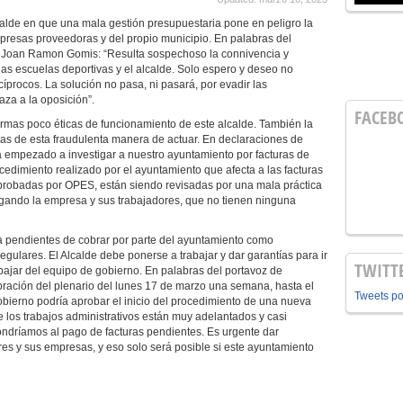
lde en que una mala gestión presupuestaria pone en peligro la
presas proveedoras y del propio municipio. En palabras del
 Joan Ramon Gomis: “Resulta sospechoso la connivencia y
las escuelas deportivas y el alcalde. Solo espero y deseo no
íprocos. La solución no pasa, ni pasará, por evadir las
aza a la oposición”.
FACEB
rmas poco éticas de funcionamiento de este alcalde. También la
as de esta fraudulenta manera de actuar. En declaraciones de
a empezado a investigar a nuestro ayuntamiento por facturas de
cedimiento realizado por el ayuntamiento que afecta a las facturas
probadas por OPES, están siendo revisadas por una mala práctica
gando la empresa y sus trabajadores, que no tienen ninguna
 pendientes de cobrar por parte del ayuntamiento como
gulares. El Alcalde debe ponerse a trabajar y dar garantías para ir
TWITT
abajar del equipo de gobierno. En palabras del portavoz de
bración del plenario del lunes 17 de marzo una semana, hasta el
Tweets p
bierno podría aprobar el inicio del procedimiento de una nueva
ue los trabajos administrativos están muy adelantados y casi
ndríamos al pago de facturas pendientes. Es urgente dar
res y sus empresas, y eso solo será posible si este ayuntamiento