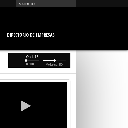
O
DIRECTORIO DE EMPRESAS
Onda15
00:00
Volume: 50