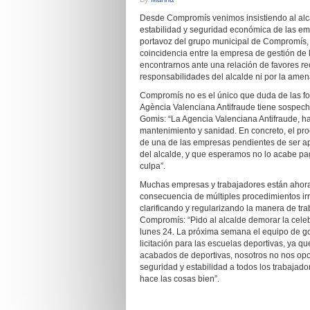
Desde Compromís venimos insistiendo al alca
estabilidad y seguridad económica de las em
portavoz del grupo municipal de Compromís,
coincidencia entre la empresa de gestión de 
encontrarnos ante una relación de favores rec
responsabilidades del alcalde ni por la amen
Compromís no es el único que duda de las fo
Agència Valenciana Antifraude tiene sospech
Gomis: “La Agencia Valenciana Antifraude, h
mantenimiento y sanidad. En concreto, el pro
de una de las empresas pendientes de ser a
del alcalde, y que esperamos no lo acabe pa
culpa”.
Muchas empresas y trabajadores están ahora
consecuencia de múltiples procedimientos irre
clarificando y regularizando la manera de tr
Compromís: “Pido al alcalde demorar la cele
lunes 24. La próxima semana el equipo de go
licitación para las escuelas deportivas, ya q
acabados de deportivas, nosotros no nos opo
seguridad y estabilidad a todos los trabajado
hace las cosas bien”.