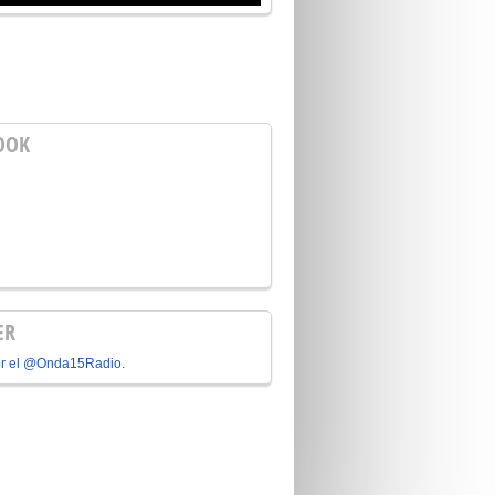
OOK
ER
or el @Onda15Radio.