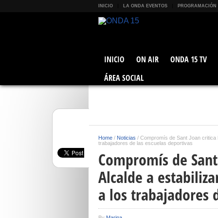
INICIO
LA ONDA EVENTOS
PROGRAMACIÓN
INICIO
ON AIR
ONDA 15 TV
ÁREA SOCIAL
Home
/
Noticias
/
Compromís de Sant Joan critica l
trabajadores de las escuelas deportivas
Compromís de Sant J
Alcalde a estabiliz
a los trabajadores 
By
Marina