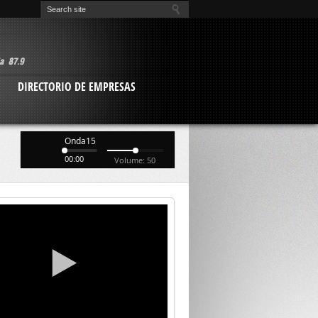
O
DIRECTORIO DE EMPRESAS
Onda15
00:00
Volume: 50