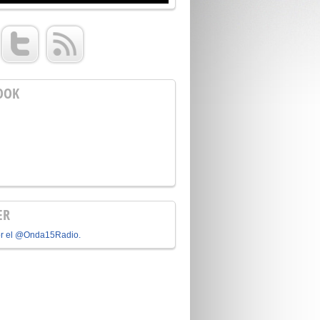
OOK
ER
or el @Onda15Radio.