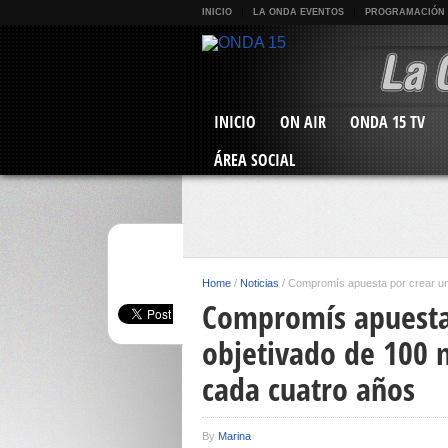
INICIO
LA ONDA EVENTOS
PROGRAMACIÓN
INICIO
ON AIR
ONDA 15 TV
ÁREA SOCIAL
Home
/
Noticias
/
Compromís apuesta por crear un 
Compromís apuesta 
objetivado de 100 m
cada cuatro años
By
Marina