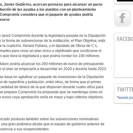
’s, Javier Gutiérrez, acercan posturas para alcanzar un pacto
tribución de las ayudas a los pueblos con un planteamiento
de Compromís considera que el paquete de ayudas podría
 euros
 lanzó Compromís durante la legislatura pasada en la Diputación
FACEB
 la forma de subvencionar de la institución, el Plan Objetiva, está
 la coalición, Gerard Fullana, y el diputado de Obras de C’s,
 martes para crear un plan único y objetivado que condicione el
os que dura la legislatura y que podría rondar los 100 millones.
 futuro podría alcanzar los 200 millones de euros de presupuesto,
e el plan se empezaría a desarrollar en 2020 y duraría hasta 2023.
se basa en aglutinar un paquete de inversiones de la Diputación
ios de superficie y población, entre otros, de forma que el primer
 cantidad de dinero de la que disponen durante cuatro años para
TWITT
lan se prepara Compromís ha propuesto que se mantenga como en
 euros cuya aprobación sería en mayo y bajo criterios objetivos.
Tweets p
ercado posturas también sobre las subvenciones nominativas
o una gran polémica desde que el equipo de gobierno anterior de
ssencia a sus vicepresidentes.