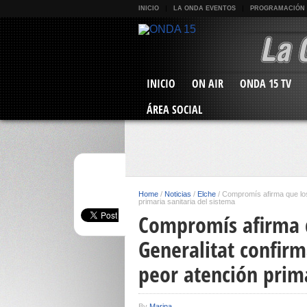
INICIO
LA ONDA EVENTOS
PROGRAMACIÓN
INICIO
ON AIR
ONDA 15 TV
ÁREA SOCIAL
Home
/
Noticias
/
Elche
/
Compromís afirma que los 
primaria sanitaria del sistema
Compromís afirma q
Generalitat confirm
peor atención prima
By
Marina