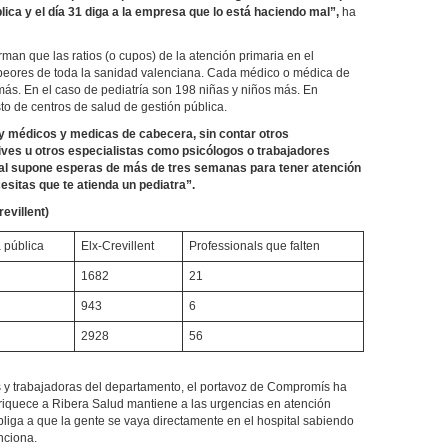
lica y el día 31 diga a la empresa que lo está haciendo mal”,
ha
man que las ratios (o cupos) de la atención primaria en el
 peores de toda la sanidad valenciana. Cada médico o médica de
ás. En el caso de pediatría son 198 niñas y niños más. En
to de centros de salud de gestión pública.
 y médicos y medicas de cabecera, sin contar otros
ives u otros especialistas como psicólogos o trabajadores
ural supone esperas de más de tres semanas para tener atención
esitas que te atienda un pediatra”.
evillent)
 pública
Elx-Crevillent
Professionals que falten
1682
21
943
6
2928
56
 y trabajadoras del departamento, el portavoz de Compromís ha
nriquece a Ribera Salud mantiene a las urgencias en atención
bliga a que la gente se vaya directamente en el hospital sabiendo
nciona.