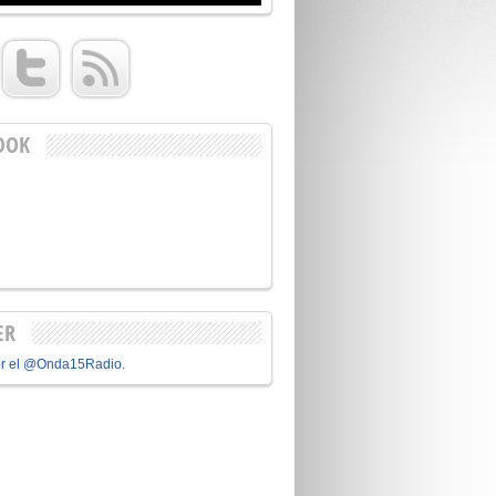
OOK
ER
or el @Onda15Radio.