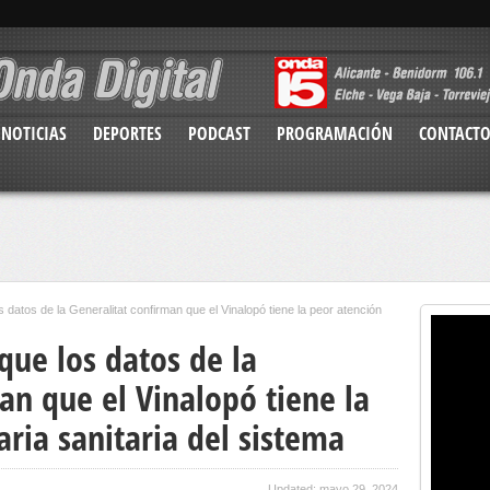
NOTICIAS
DEPORTES
PODCAST
PROGRAMACIÓN
CONTACT
datos de la Generalitat confirman que el Vinalopó tiene la peor atención
ue los datos de la
an que el Vinalopó tiene la
ria sanitaria del sistema
Updated: mayo 29, 2024