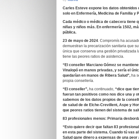
Carles Esteve expone los datos obtenidos 
solo en Enfermería, Medicina de Familia y P
Cada médico o médica de cabecera tiene qu
niñas y niños más. En enfermería 1502, más
pública.
23 de mayo de 2024
. Compromís ha acusado
demuestran la precarización sanitaria que s
única que conserva una gestión privatizada l
tiene las peores ratios de asistencia.
“El conseller Marciano Gómez se mantiene
Vinalopó en manos privadas, y sería el úni
quedarían en manos de Ribera Salud”,
ha s
propia consellería.
“El conseller”,
ha continuado,
“dice que tie
fueran tan positivos como nos dice una y ot
sabemos de los datos propios de la consell
de salud de de Elche-Crevillent, Aspe y Hon
que peores ratios tienen del sistema de sal
83 profesionales menos: Primaria desbord
“Esto quiere decir que faltan 83 profesion
en esta parte del sistema. Cuando tú vas a
Salud gane dinero a expensas de una peor 