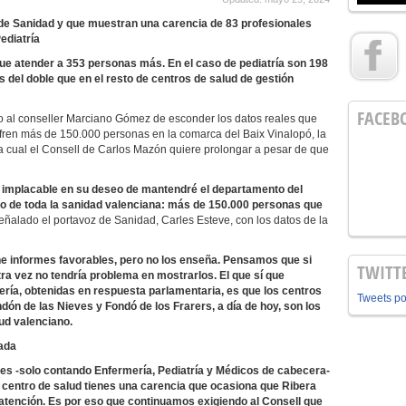
de Sanidad y que muestran una carencia de 83 profesionales
ediatría
e atender a 353 personas más. En el caso de pediatría son 198
 del doble que en el resto de centros de salud de gestión
FACEB
 al conseller Marciano Gómez de esconder los datos reales que
ufren más de 150.000 personas en la comarca del Baix Vinalopó, la
a cual el Consell de Carlos Mazón quiere prolongar a pesar de que
 implacable en su deseo de mantendré el departamento del
co de toda la sanidad valenciana: más de 150.000 personas que
eñalado el portavoz de Sanidad, Carles Esteve, con los datos de la
ne informes favorables, pero no los enseña. Pensamos que si
TWITT
ra vez no tendría problema en mostrarlos. El que sí que
ería, obtenidas en respuesta parlamentaria, es que los centros
Tweets p
dón de las Nieves y Fondó de los Frarers, a día de hoy, son los
ud valenciano.
ada
ales -solo contando Enfermería, Pediatría y Médicos de cabecera-
l centro de salud tienes una carencia que ocasiona que Ribera
atención. Es por eso que continuamos exigiendo al Consell que