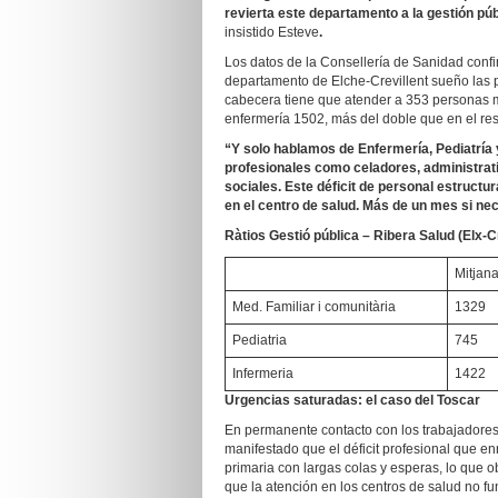
revierta este departamento a la gestión púb
insistido Esteve
.
Los datos de la Consellería de Sanidad confir
departamento de Elche-Crevillent sueño las
cabecera tiene que atender a 353 personas m
enfermería 1502, más del doble que en el res
“Y solo hablamos de Enfermería, Pediatría
profesionales como celadores, administrat
sociales. Este déficit de personal estruct
en el centro de salud. Más de un mes si nec
Ràtios Gestió pública – Ribera Salud (Elx-Cr
Mitjana
Med. Familiar i comunitària
1329
Pediatria
745
Infermeria
1422
Urgencias saturadas: el caso del Toscar
En permanente contacto con los trabajadores
manifestado que el déficit profesional que e
primaria con largas colas y esperas, lo que o
que la atención en los centros de salud no fu