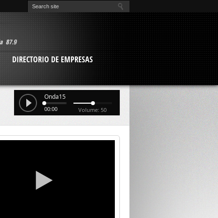
O
DIRECTORIO DE EMPRESAS
Onda15
00:00
Volume: 50