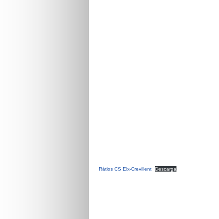
Ràtios CS Elx-Crevillent
Descarga