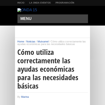
INICIO
LA ONDA EVENTOS
PROGRAMACIÓN
MENU
Home
/
Noticias
/
Mutxamel
/
Cómo utiliza correctamente las
ayudas económicas para las necesidades básicas
Cómo utiliza
correctamente las
ayudas económicas
para las necesidades
básicas
By
Marina