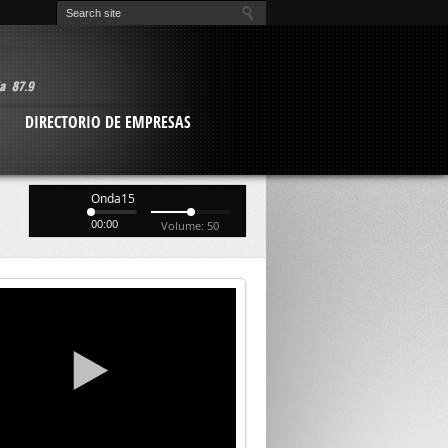
O
DIRECTORIO DE EMPRESAS
Onda15
00:00
Volume: 50