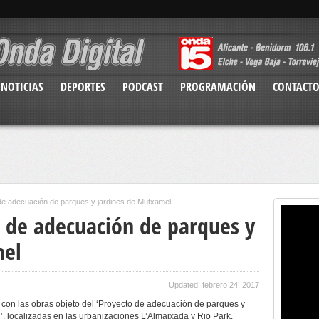
NOTICIAS
DEPORTES
PODCAST
PROGRAMACIÓN
CONTACT
de adecuación de parques y jardines de Mutxamel
 de adecuación de parques y
mel
Updated: febrero 24, 2017
on las obras objeto del ‘Proyecto de adecuación de parques y
’, localizadas en las urbanizaciones L’Almaixada y Rio Park.