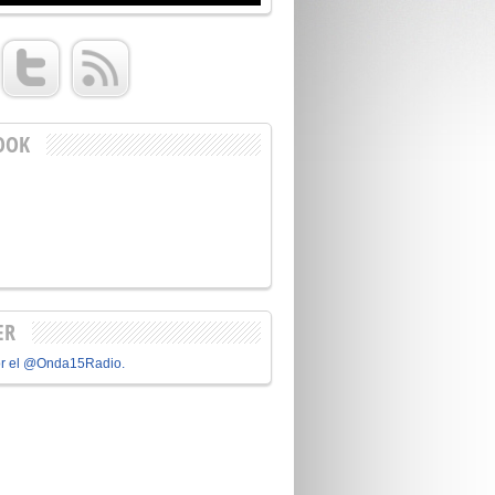
OOK
ER
or el @Onda15Radio.