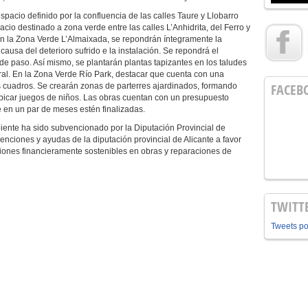
pacio definido por la confluencia de las calles Taure y Llobarro
acio destinado a zona verde entre las calles L’Anhidrita, del Ferro y
 En la Zona Verde L’Almaixada, se repondrán íntegramente la
causa del deterioro sufrido e la instalación. Se repondrá el
e paso. Así mismo, se plantarán plantas tapizantes en los taludes
ral. En la Zona Verde Río Park, destacar que cuenta con una
FACEB
 cuadros. Se crearán zonas de parterres ajardinados, formando
ubicar juegos de niños. Las obras cuentan con un presupuesto
 en un par de meses estén finalizadas.
iente ha sido subvencionado por la Diputación Provincial de
enciones y ayudas de la diputación provincial de Alicante a favor
rsiones financieramente sostenibles en obras y reparaciones de
TWITT
Tweets p