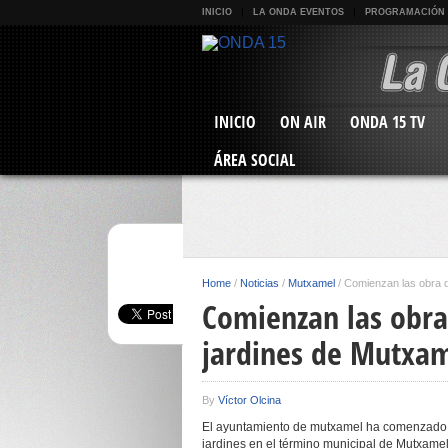
INICIO
LA ONDA EVENTOS
PROGRAMACIÓN
INICIO
ON AIR
ONDA 15 TV
ÁREA SOCIAL
Home
/
Noticias
/
Mutxamel
/
Comienzan las obra 
Comienzan las obra
jardines de Mutxa
By
Víctor Olcina
El ayuntamiento de mutxamel ha comenzado c
jardines en el término municipal de Mutxamel