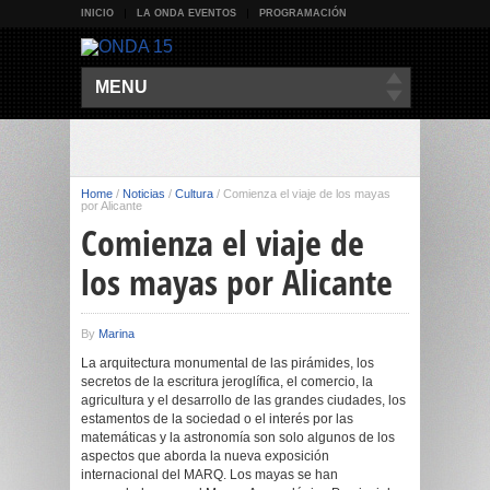
INICIO
LA ONDA EVENTOS
PROGRAMACIÓN
MENU
Home
/
Noticias
/
Cultura
/
Comienza el viaje de los mayas
por Alicante
Comienza el viaje de
los mayas por Alicante
By
Marina
La arquitectura monumental de las pirámides, los
secretos de la escritura jeroglífica, el comercio, la
agricultura y el desarrollo de las grandes ciudades, los
estamentos de la sociedad o el interés por las
matemáticas y la astronomía son solo algunos de los
aspectos que aborda la nueva exposición
internacional del MARQ. Los mayas se han