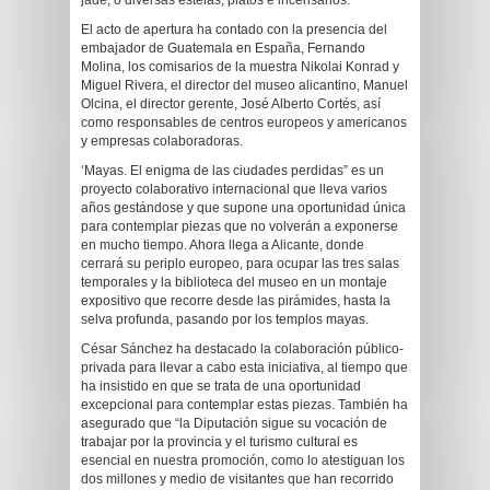
jade, o diversas estelas, platos e incensarios.
El acto de apertura ha contado con la presencia del
embajador de Guatemala en España, Fernando
Molina, los comisarios de la muestra Nikolai Konrad y
Miguel Rivera, el director del museo alicantino, Manuel
Olcina, el director gerente, José Alberto Cortés, así
como responsables de centros europeos y americanos
y empresas colaboradoras.
‘Mayas. El enigma de las ciudades perdidas” es un
proyecto colaborativo internacional que lleva varios
años gestándose y que supone una oportunidad única
para contemplar piezas que no volverán a exponerse
en mucho tiempo. Ahora llega a Alicante, donde
cerrará su periplo europeo, para ocupar las tres salas
temporales y la biblioteca del museo en un montaje
expositivo que recorre desde las pirámides, hasta la
selva profunda, pasando por los templos mayas.
César Sánchez ha destacado la colaboración público-
privada para llevar a cabo esta iniciativa, al tiempo que
ha insistido en que se trata de una oportunidad
excepcional para contemplar estas piezas. También ha
asegurado que “la Diputación sigue su vocación de
trabajar por la provincia y el turismo cultural es
esencial en nuestra promoción, como lo atestiguan los
dos millones y medio de visitantes que han recorrido