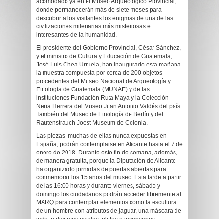
acomodado ya en el Museo Arqueológico Provincial,
donde permanecerán más de siete meses para
descubrir a los visitantes los enigmas de una de las
civilizaciones milenarias más misteriosas e
interesantes de la humanidad.
El presidente del Gobierno Provincial, César Sánchez,
y el ministro de Cultura y Educación de Guatemala,
José Luis Chea Urruela, han inaugurado esta mañana
la muestra compuesta por cerca de 200 objetos
procedentes del Museo Nacional de Arqueología y
Etnología de Guatemala (MUNAE) y de las
instituciones Fundación Ruta Maya y la Colección
Neria Herrera del Museo Juan Antonio Valdés del país.
También del Museo de Etnología de Berlín y del
Rautenstrauch Joest Museum de Colonia.
Las piezas, muchas de ellas nunca expuestas en
España, podrán contemplarse en Alicante hasta el 7 de
enero de 2018. Durante este fin de semana, además,
de manera gratuita, porque la Diputación de Alicante
ha organizado jornadas de puertas abiertas para
conmemorar los 15 años del museo. Esta tarde a partir
de las 16:00 horas y durante viernes, sábado y
domingo los ciudadanos podrán acceder libremente al
MARQ para contemplar elementos como la escultura
de un hombre con atributos de jaguar, una máscara de