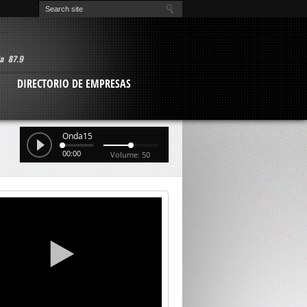
O
DIRECTORIO DE EMPRESAS
Onda15
00:00
Volume: 50