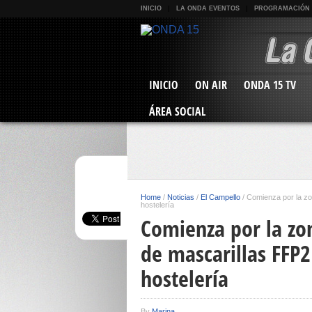
INICIO
LA ONDA EVENTOS
PROGRAMACIÓN
INICIO
ON AIR
ONDA 15 TV
ÁREA SOCIAL
Home
/
Noticias
/
El Campello
/
Comienza por la zon
hostelería
Comienza por la zon
de mascarillas FFP2
hostelería
By
Marina