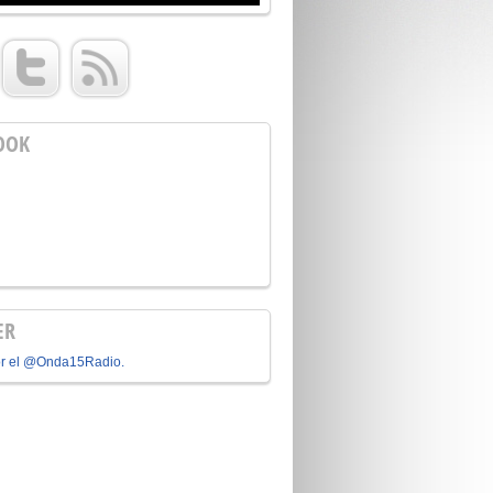
OOK
ER
or el @Onda15Radio.