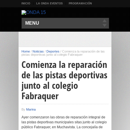
INICIO
LA ONDA EVENTOS
PROGRAMACIÓN
MENU
Home
/
Noticias
/
Deportes
/
Comienza la reparación de las
pistas deportivas junto al colegio Fabraquer
Comienza la reparación
de las pistas deportivas
junto al colegio
Fabraquer
By
Marina
Ayer comenzaron las obras de reparación integral de
las pistas deportivas municipales sitas junto al colegio
público Fabraquer, en Muchavista. La concejalía de