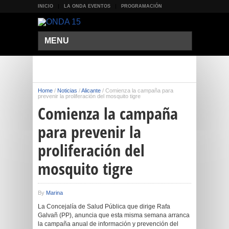
INICIO
LA ONDA EVENTOS
PROGRAMACIÓN
MENU
Home
/
Noticias
/
Alicante
/
Comienza la campaña para
prevenir la proliferación del mosquito tigre
Comienza la campaña
para prevenir la
proliferación del
mosquito tigre
By
Marina
La Concejalía de Salud Pública que dirige Rafa
Galvañ (PP), anuncia que esta misma semana arranca
la campaña anual de información y prevención del