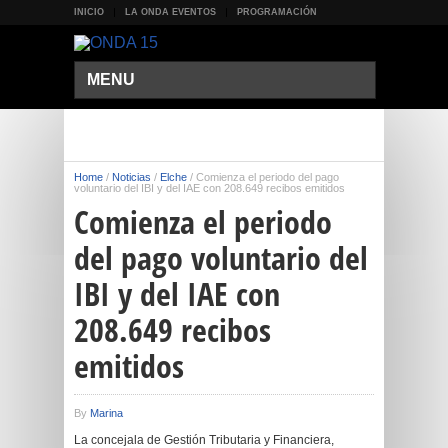
INICIO
LA ONDA EVENTOS
PROGRAMACIÓN
MENU
Home
/
Noticias
/
Elche
/
Comienza el periodo del pago
voluntario del IBI y del IAE con 208.649 recibos emitidos
Comienza el periodo
del pago voluntario del
IBI y del IAE con
208.649 recibos
emitidos
By
Marina
La concejala de Gestión Tributaria y Financiera,