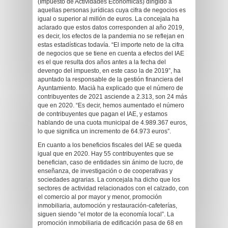
(Impuesto de Actividades Económicas) dirigido a
aquellas personas jurídicas cuya cifra de negocios es
igual o superior al millón de euros. La concejala ha
aclarado que estos datos corresponden al año 2019,
es decir, los efectos de la pandemia no se reflejan en
estas estadísticas todavía. “El importe neto de la cifra
de negocios que se tiene en cuenta a efectos del IAE
es el que resulta dos años antes a la fecha del
devengo del impuesto, en este caso la de 2019”, ha
apuntado la responsable de la gestión financiera del
Ayuntamiento. Macià ha explicado que el número de
contribuyentes de 2021 asciende a 2.313, son 24 más
que en 2020. “Es decir, hemos aumentado el número
de contribuyentes que pagan el IAE, y estamos
hablando de una cuota municipal de 4.989.367 euros,
lo que significa un incremento de 64.973 euros”.
En cuanto a los beneficios fiscales del IAE se queda
igual que en 2020. Hay 55 contribuyentes que se
benefician, caso de entidades sin ánimo de lucro, de
enseñanza, de investigación o de cooperativas y
sociedades agrarias. La concejala ha dicho que los
sectores de actividad relacionados con el calzado, con
el comercio al por mayor y menor, promoción
inmobiliaria, automoción y restauración-cafeterías,
siguen siendo “el motor de la economía local”. La
promoción inmobiliaria de edificación pasa de 68 en