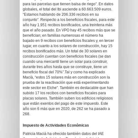
para las parcelas que tienen balsa de riego”. En datos
globales, el total del Ibi asciende a 60.663.509 euros.
“Estamos hablando de 206.336 recibos en su
conjunto”. Respecto a los beneficios fiscales, para este
año hay 1.951 recibos bonificados, una treintena más
que el año pasado. En VPO hay 45 recibos más que se
benefician; en familias numerosas el número ha
bajado en 9 recibos con beneficios fiscales y, en tercer
lugar, en cuanto a los solares de construcción, hay 15
recibos bonificados más. Un total de 30 solares en
construcción cuentan con beneficios fiscales (se dan
cuando una mercantil tiene un solar para construir,
durante tres años hasta que se construye, tiene un
beneficio fiscal del 70%”.Tal y como ha explicado
Macià, “estos 15 solares más en construcción son la
prueba de la reactivación que está experimentando
este sector en Elche”. También es destacable que han
subido 17 los recibos con beneficios fiscales para
placas solares. También suben los edificios religiosos
que están exentos del pago de este impuesto. Este
año son 6 más que en 2020, de 262 se ha pasado a
268.
Impuesto de Actividades Económicas
Patricia Macià ha ofrecido también datos del IAE