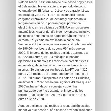
Patricia Macià, ha informado de que desde hoy y hasta
el 5 de noviembre está abierto el periodo de cobro
voluntario del IBI (urbano, rústico y de características
especiales) y del IAE. Los recibos domiciliados se
cargarán el próximo 29 de octubre y quienes no lo
tengan domiciliado lo podrán pagar por banca
electrónica, en las oficinas de SUMA o en los cajeros
automáticos. A partir del día 6 de noviembre, inclusive,
los recibos pendientes de pago tendrán intereses de
demora. Tal y como ha explicado la concejala,
“respecto al IBI urbana, vamos a emitir al cobro un total
de 196.664 recibos, esto supone 694 más que en
2020. El importe de los recibos emitidos asciende a
57.322.483 euros, 76.984 más que el pasado
ejercicio”. En cuanto a los recibos de características
especiales, Macià ha dicho que los recibos son los
mismos. Se emiten dos recibos de la AP7 por 4.319
euros y 18 recibos del aeropuerto por un importe de
3.052.958 euros. “Respecto a los datos de IBI rústica,
emitimos 9.652 recibos lo que significa 43 más que en
2020”m, ha señalado la concejala quien ha
puntualizado que “no obstante, el importe de los
recibos, que asciende a 283.747 euros, son 1.315
euros que en 2020.
Aunque emitimos más recibos la recaudación es algo
menor ya que desde el año pasado hay bonificaciones