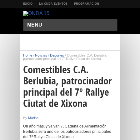
INICIO
LA ONDA EVENTOS
PROGRAMACIÓN
MENU
Home
/
Noticias
/
Deportes
/
Comestibles C.A. Berlubia,
patrocinador principal del 7º Rallye Ciutat de Xixona
Comestibles C.A.
Berlubia, patrocinador
principal del 7º Rallye
Ciutat de Xixona
By
Marina
Un año más, y ya van 7, Cadena de Alimentación
Berlubia será uno de los patrocinadores principales
del 7º Rallye Ciutat de Xixona.