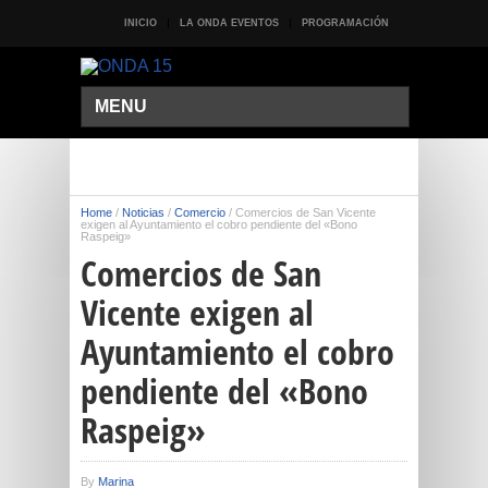
INICIO
LA ONDA EVENTOS
PROGRAMACIÓN
MENU
Home
/
Noticias
/
Comercio
/
Comercios de San Vicente
exigen al Ayuntamiento el cobro pendiente del «Bono
Raspeig»
Comercios de San
Vicente exigen al
Ayuntamiento el cobro
pendiente del «Bono
Raspeig»
By
Marina