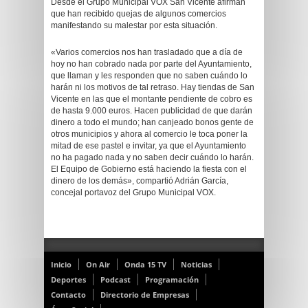
Desde el Grupo Municipal VOX San Vicente afirman
que han recibido quejas de algunos comercios
manifestando su malestar por esta situación.
«Varios comercios nos han trasladado que a día de
hoy no han cobrado nada por parte del Ayuntamiento,
que llaman y les responden que no saben cuándo lo
harán ni los motivos de tal retraso. Hay tiendas de San
Vicente en las que el montante pendiente de cobro es
de hasta 9.000 euros. Hacen publicidad de que darán
dinero a todo el mundo; han canjeado bonos gente de
otros municipios y ahora al comercio le toca poner la
mitad de ese pastel e invitar, ya que el Ayuntamiento
no ha pagado nada y no saben decir cuándo lo harán.
El Equipo de Gobierno está haciendo la fiesta con el
dinero de los demás», compartió Adrián García,
concejal portavoz del Grupo Municipal VOX.
Inicio
On Air
Onda 15 TV
Noticias
Deportes
Podcast
Programación
Contacto
Directorio de Empresas