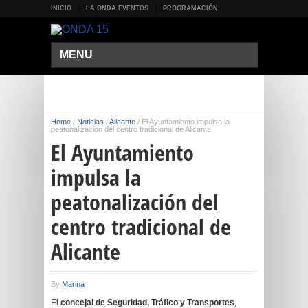
INICIO
LA ONDA EVENTOS
PROGRAMACIÓN
MENU
Home
/
Noticias
/
Alicante
/
El Ayuntamiento impulsa la
peatonalización del centro tradicional de Alicante
El Ayuntamiento
impulsa la
peatonalización del
centro tradicional de
Alicante
By
Marina
El
concejal de Seguridad, Tráfico y Transportes
,