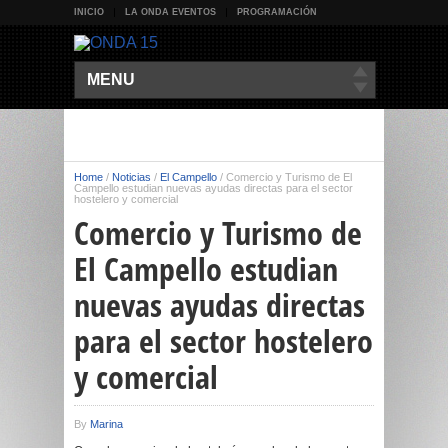
INICIO
LA ONDA EVENTOS
PROGRAMACIÓN
MENU
Home
/
Noticias
/
El Campello
/
Comercio y Turismo de El
Campello estudian nuevas ayudas directas para el sector
hostelero y comercial
Comercio y Turismo de
El Campello estudian
nuevas ayudas directas
para el sector hostelero
y comercial
By
Marina