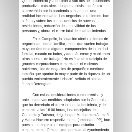
Que el comercio y la hostelería son dos de los sectores
productivos más afectados por la crisis económica
sobrevenida por la pandemia sanitaria, es una
realidad incontestable. Los negocios se resienten, han
sufrido y sufren las consecuencias de nuevas
restricciones, reducción de la movilidad de las
personas y, ahora, el cierre total de establecimientos.
En el Campello, la situación afecta a cientos de
negocios de índole familiar, en los que suelen trabajar
muy comúnmente algunos componentes de la unidad
familiar, cuando no todos, y además crean y mantienen
otros puestos de trabajo. “No es éste un municipio de
grandes corporaciones comerciales ni cadenas
hoteleras, sino de negocios de pequeño o mediano
tamaño que aportan la mayor parte de la riqueza de un
pueblo eminentemente turístico”, señala el alcalde
Juanjo Berenguer.
Con estas consideraciones como premisa, y
ante las nuevas medidas adoptadas por la Generalitat,
que ha decretado el cierre total de la hostelería, y del
comercio a las 18:00 horas, las concejalías de
Comercio y Turismo, dirigidas por Maricarmen Alemañ
y Marisa Navarro respectivamente (ambas del PP), han
puesto a trabajar a sus equipos para estudiar
conjuntamente fórmulas que permitan al Ayuntamiento