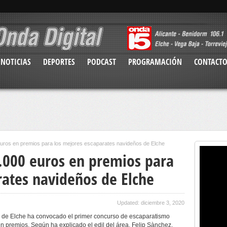
NOTICIAS
DEPORTES
PODCAST
PROGRAMACIÓN
CONTACT
uros en premios para los mejores escaparates navideños de Elche
.000 euros en premios para
rates navideños de Elche
Updated: diciembre 3, 2020
 de Elche ha convocado el primer concurso de escaparatismo
n premios. Según ha explicado el edil del área, Felip Sànchez,