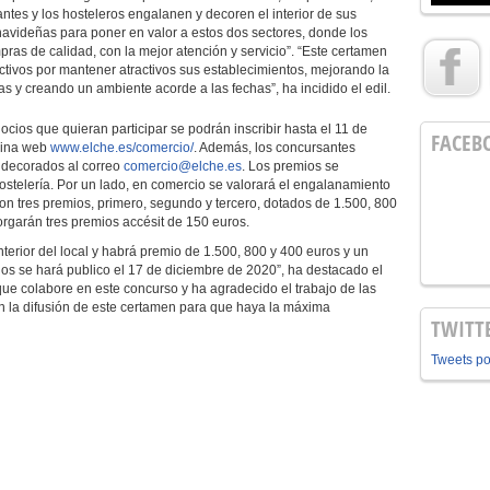
antes y los hosteleros engalanen y decoren el interior de sus
 navideñas para poner en valor a estos dos sectores, donde los
pras de calidad, con la mejor atención y servicio”. “Este certamen
ctivos por mantener atractivos sus establecimientos, mejorando la
 y creando un ambiente acorde a las fechas”, ha incidido el edil.
ios que quieran participar se podrán inscribir hasta el 11 de
FACEB
ágina web
www.elche.es/comercio/
. Además, los concursantes
s decorados al correo
comercio@elche.es
. Los premios se
ostelería. Por un lado, en comercio se valorará el engalanamiento
con tres premios, primero, segundo y tercero, dotados de 1.500, 800
rgarán tres premios accésit de 150 euros.
 interior del local y habrá premio de 1.500, 800 y 400 euros y un
ados se hará publico el 17 de diciembre de 2020”, ha destacado el
ue colabore en este concurso y ha agradecido el trabajo de las
n la difusión de este certamen para que haya la máxima
TWITT
Tweets p