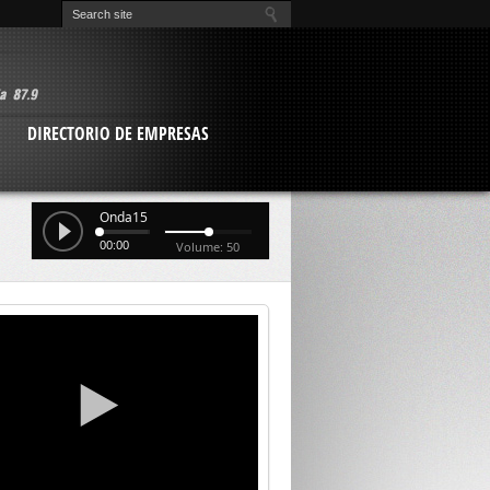
O
DIRECTORIO DE EMPRESAS
Onda15
00:00
Volume: 50