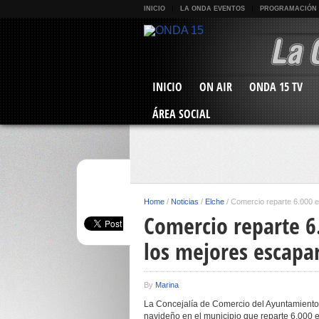
INICIO
LA ONDA EVENTOS
PROGRAMACIÓN
INICIO
ON AIR
ONDA 15 TV
ÁREA SOCIAL
Home
/
Noticias
/
Elche
/
Comercio reparte 6.000 e
Comercio reparte 6
los mejores escapa
By
Marina
La Concejalía de Comercio del Ayuntamiento
navideño en el municipio que reparte 6.000 e