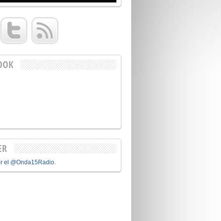
OOK
ER
or el @Onda15Radio.