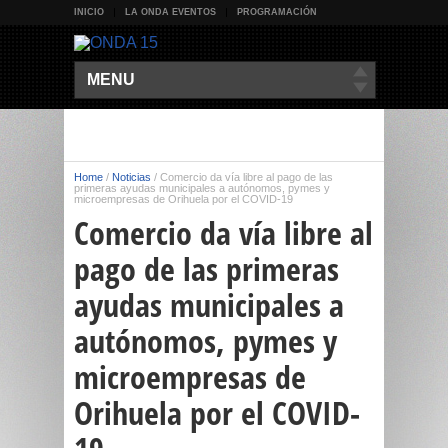
INICIO
LA ONDA EVENTOS
PROGRAMACIÓN
MENU
Home
/
Noticias
/
Comercio da vía libre al pago de las
primeras ayudas municipales a autónomos, pymes y
microempresas de Orihuela por el COVID-19
Comercio da vía libre al
pago de las primeras
ayudas municipales a
autónomos, pymes y
microempresas de
Orihuela por el COVID-