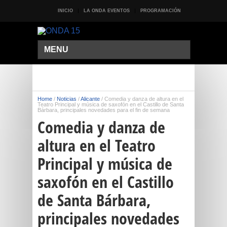
INICIO
LA ONDA EVENTOS
PROGRAMACIÓN
MENU
Home
/
Noticias
/
Alicante
/
Comedia y danza de altura en el
Teatro Principal y música de saxofón en el Castillo de Santa
Bárbara, principales novedades para el fin de semana
Comedia y danza de
altura en el Teatro
Principal y música de
saxofón en el Castillo
de Santa Bárbara,
principales novedades