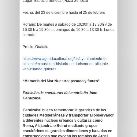
Lugar: Espacio Séneca (Plaza Séneca)
Fecha: del 23 de diciembre hasta el 25 de febrero
Horario: De martes a sábado de 10.30h a 13.30h y de
16.30 h a 19.30 h, domingos de 10.30 a 13.30 h. Lunes
cerrado
Precio: Gratuito
https://www.agendacultural.org/es/ayuntamiento-de-
alicante/exposicion-historia-del-turismo-en-alicante-
ven-cuando-quieras
“Memoria del Mar Nuestro: pasado y futuro”
Exibición de esculturas del madrileño Juan
Garaizabal
Garaizabal busca rememorar la grandeza de las
ciudades Mediterráneas y transportar al observador
a diferentes núcleos urbanos y culturas como
Roma, Alejandría o Beirut mediante grupos
escultóricos de grandes dimensiones y basadas en
construcciones que evocan los templos de Argel,