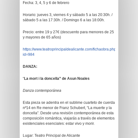
Fecha: 3, 4, 5 y 6 de febrero
Horario: jueves 3, viernes 4 y sábado 5 a las 20:30h. /
sábado 5 a las 17:30h. / Domingo 6 a las 18:00h.
Precio: entre 19 y 27€ (descuento para menores de 25
y mayores de 65 años)
https://www.teatroprincipaldealicante.com/fichaobra.php?
id=984
DANZA:
“
La mort i la doncella” de Asun Noales
Danza contemporánea
Esta pieza se adentra en el sublime cuarteto de cuerda
nº14 en Re menor de Franz Schubert, “La muerte y la
doncella”. Desde una revisión contemporánea de esta
composición romántica, viajarás a través de elementos
existenciales esenciales: estar vivo y morir.
Lugar: Teatro Principal de Alicante