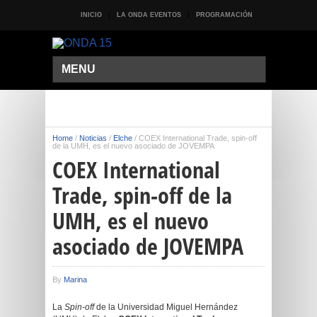
INICIO
LA ONDA EVENTOS
PROGRAMACIÓN
MENU
Home
/
Noticias
/
Elche
/
COEX International Trade, spin-off
de la UMH, es el nuevo asociado de JOVEMPA
COEX International
Trade, spin-off de la
UMH, es el nuevo
asociado de JOVEMPA
By
Marina
La
Spin-off
de la Universidad Miguel Hernández