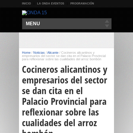
INICIO
LA ONDA EVENTOS
PROGRAMACIÓN
MENU
Home
/
Noticias
/
Alicante
/
Cocineros alicantinos y
empresarios del sector se dan cita en el Palacio Provincial
para reflexionar sobre las cualidades del arroz bombón
Cocineros alicantinos y
empresarios del sector
se dan cita en el
Palacio Provincial para
reflexionar sobre las
cualidades del arroz