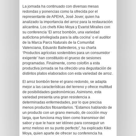
La jornada ha continuado con diversas mesas
redondas y ponencias como la ofrecida por el
representante de APEHA, José Jover, quien ha
analizado la importancia del arroz para la restauración
alicantina. Los chefs Kiko Moya y Evarist Miralles con
su conferencia ‘El arroz bombón, una variedad
autóctona privilegiada para la alta cocina’ o el auditor
de la Marca Parcs Naturals de la Comunitat
Valenciana, Eduardo Ballesteros, y su charla
‘Productos agrícolas sostenibles para un consumidor
exigente’ han constituido el grueso de sesiones
programadas. Finalmente, como colofón a esta
productiva jornada se ha ofrecido una degustación de
distintos platos elaborados con esta variedad de arroz.
El arroz bombón tiene el grano redondo, se adapta
mejor a las características del terreno y ofrece multitud
de posibilidades gastronómicas. Asimismo, esta
variedad presenta una gran resistencia a
determinadas enfermedades, por lo que precisa
menos productos fitosanitarios. “Estamos hablando de
un producto con un grano menudo, de cocción muy
larga, que funciona muy bien como transmisor del
sabor y que le hace ser idóneo para conseguir un
arroz meloso en su punto perfecto”, ha explicado Kiko
Moya, quien aparte de ofrecer su conferencia ha