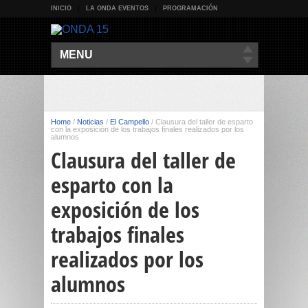
INICIO
LA ONDA EVENTOS
PROGRAMACIÓN
MENU
Home
/
Noticias
/
El Campello
/
Clausura del taller de esparto
con la exposición de los trabajos finales realizados por los
alumnos
Clausura del taller de
esparto con la
exposición de los
trabajos finales
realizados por los
alumnos