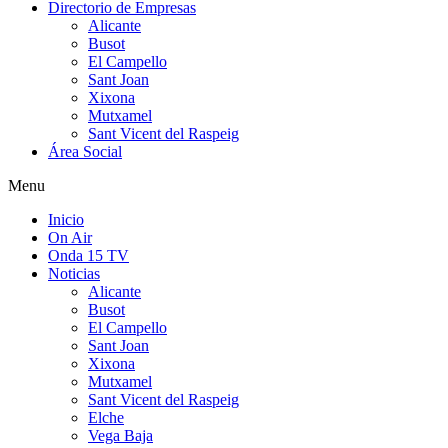
Directorio de Empresas
Alicante
Busot
El Campello
Sant Joan
Xixona
Mutxamel
Sant Vicent del Raspeig
Área Social
Menu
Inicio
On Air
Onda 15 TV
Noticias
Alicante
Busot
El Campello
Sant Joan
Xixona
Mutxamel
Sant Vicent del Raspeig
Elche
Vega Baja