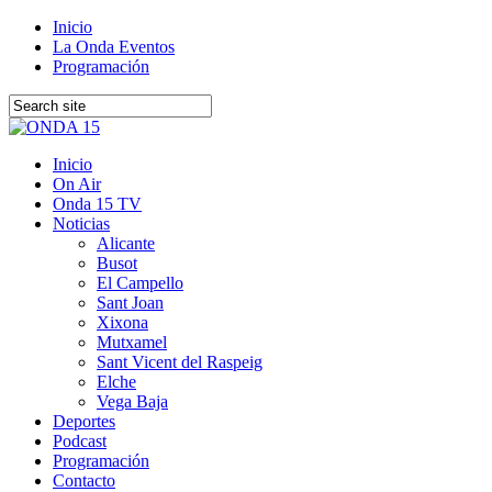
Inicio
La Onda Eventos
Programación
Inicio
On Air
Onda 15 TV
Noticias
Alicante
Busot
El Campello
Sant Joan
Xixona
Mutxamel
Sant Vicent del Raspeig
Elche
Vega Baja
Deportes
Podcast
Programación
Contacto