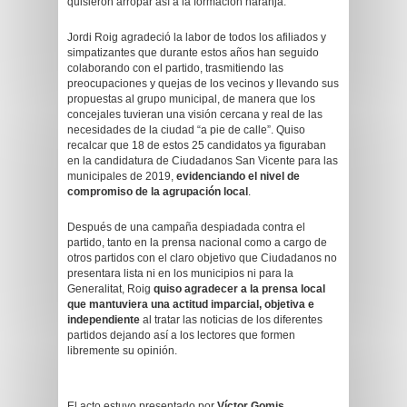
quisieron arropar así a la formación naranja.
Jordi Roig agradeció la labor de todos los afiliados y
simpatizantes que durante estos años han seguido
colaborando con el partido, trasmitiendo las
preocupaciones y quejas de los vecinos y llevando sus
propuestas al grupo municipal, de manera que los
concejales tuvieran una visión cercana y real de las
necesidades de la ciudad “a pie de calle”. Quiso
recalcar que 18 de estos 25 candidatos ya figuraban
en la candidatura de Ciudadanos San Vicente para las
municipales de 2019,
evidenciando el nivel de
compromiso de la agrupación local
.
Después de una campaña despiadada contra el
partido, tanto en la prensa nacional como a cargo de
otros partidos con el claro objetivo que Ciudadanos no
presentara lista ni en los municipios ni para la
Generalitat, Roig
quiso agradecer a la prensa local
que mantuviera una actitud imparcial, objetiva e
independiente
al tratar las noticias de los diferentes
partidos dejando así a los lectores que formen
libremente su opinión.
El acto estuvo presentado por
Víctor Gomis
,