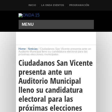
INICIO
LA ONDA EVENTOS
PROGRAMACIÓN
MENU
Home
/
Noticias
/
Ciudadanos San Vicente presenta ante un
Auditorio Municipal lleno su candidatura electoral para las
próximas elecciones municipales
Ciudadanos San Vicente
presenta ante un
Auditorio Municipal
lleno su candidatura
electoral para las
próximas elecciones